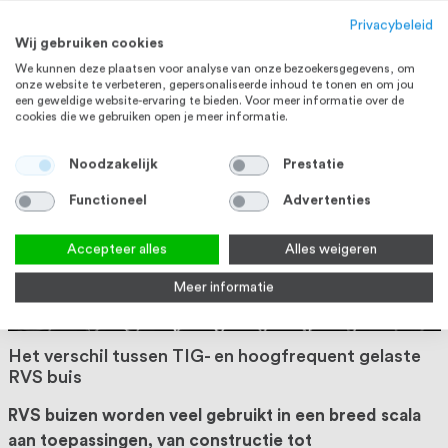
Privacybeleid
Wil je stevige en indrukwekkende constructies maken
Wij gebruiken cookies
met RVS buizen? Dan zijn de juiste koppelingen
We kunnen deze plaatsen voor analyse van onze bezoekersgegevens, om
onmisbaar! Van knieën en T-stukken tot buis- en
onze website te verbeteren, gepersonaliseerde inhoud te tonen en om jou
een geweldige website-ervaring te bieden. Voor meer informatie over de
hoekverbinders:
...
cookies die we gebruiken open je meer informatie.
LEES MEER
Noodzakelijk
Prestatie
Functioneel
Advertenties
Accepteer alles
Alles weigeren
Meer informatie
Het verschil tussen TIG- en hoogfrequent gelaste
RVS buis
RVS buizen worden veel gebruikt in een breed scala
aan toepassingen, van constructie tot