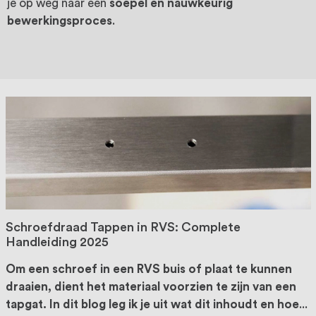
oprichting staat persoonlijke service bij
je op weg naar een
soepel en nauwkeurig
bewerkingsproces
.
ons voorop, want we geloven dat een
goede relatie met onze klanten het
verschil maakt.
Schroefdraad Tappen in RVS: Complete
Handleiding 2025
Om een schroef in een RVS buis of plaat te kunnen
draaien, dient het materiaal voorzien te zijn van een
tapgat. In dit blog leg ik je uit wat dit inhoudt en hoe
...