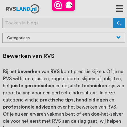
RVS Land is een écht familiebedrijf met
9,5
bijna 20 jaar ervaring in RVS producten
Search
voor binnen- en buitenhuis, waaronder
Sear
trapleuningen, deurbeslag,
Categorieën
ventilatieroosters en bouwbeslag. In onze
Alle blogs
webshop vind je het grootste assortiment
Bewerken van RVS
Tips & Tricks
van Nederland en België, met meer dan
RVS in het interieur
Bij het
bewerken van RVS
komt precisie kijken. Of je nu
100.000 hoogwaardige RVS artikelen
RVS wil lijmen, lassen, zagen, boren, slijpen of polijsten,
Onderhoud van RVS
direct uit voorraad leverbaar. Wij hebben
het
juiste gereedschap
en de
juiste technieken
zijn van
Bewerken van RVS
groot belang voor een perfect eindresultaat. In deze
tevens een eigen werkplaats waar we
Kenmerken van RVS
categorie vind je
praktische tips
,
handleidingen
en
RVS op maat produceren, geheel volgens
professionele adviezen
over het bewerken van RVS.
Of je nu een ervaren vakman bent of een doe-het-zelver
jouw specifieke wensen. Al sinds onze
die voor het eerst met RVS aan de slag gaat, wij helpen