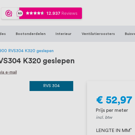
ijna 20 jaar ervaring in RVS producten vo
sters en bouwbeslag. In onze webshop vind
00 hoogwaardige RVS artikelen direct uit
des
Bootonderdelen
Interieur
Ventilatieroosters
Buisv
t produceren, geheel volgens jouw specif
, want we geloven dat een goede relatie m
0900 RVS304 K320 geslepen
VS304 K320 geslepen
ia e-mail
RVS 304
€ 52,97
Prijs per meter
incl. btw
LENGTE IN MM