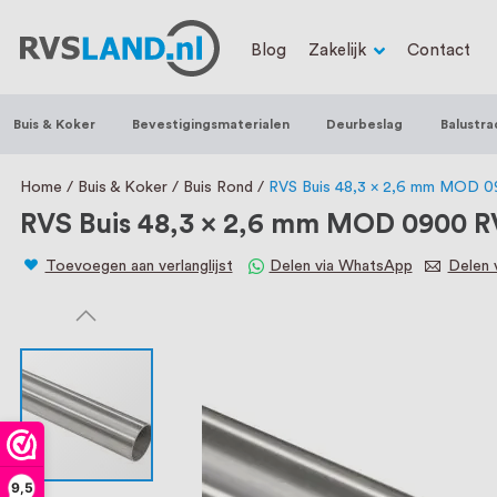
RVS Land is een écht familiebedrijf met b
Blog
Zakelijk
Contact
trapleuningen, deurbeslag, ventilatieroo
Nederland en België, met meer dan 100.0
Buis & Koker
Bevestigingsmaterialen
Deurbeslag
Balustra
een eigen werkplaats waar we RVS op maa
staat persoonlijke service bij ons voorop
Home
Buis & Koker
Buis Rond
RVS Buis 48,3 x 2,6 mm MOD 
RVS Buis 48,3 x 2,6 mm MOD 0900 R
Toevoegen aan verlanglijst
Delen via WhatsApp
Delen v
9,5