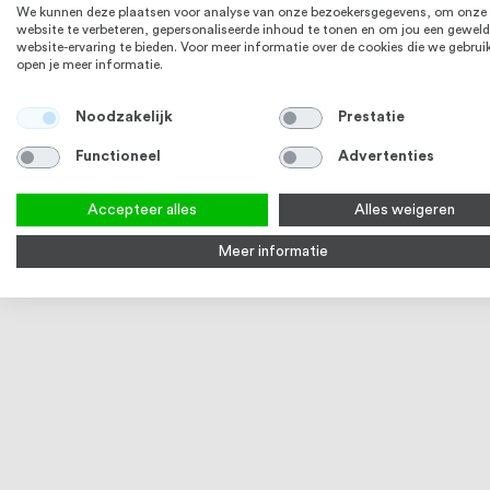
We kunnen deze plaatsen voor analyse van onze bezoekersgegevens, om onze
website te verbeteren, gepersonaliseerde inhoud te tonen en om jou een geweld
website-ervaring te bieden. Voor meer informatie over de cookies die we gebrui
open je meer informatie.
Noodzakelijk
Prestatie
Functioneel
Advertenties
Accepteer alles
Alles weigeren
Meer informatie
Q-railing Buisverbinder 48,3 x 2,6 mm
Q-railing Ei
MOD 0790 RVS
MOD 5732 
€ 13,92
3-5 werkdagen
Op voorraa
Bekijk product
Bek
RVS 304