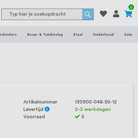
or binnen- en buitenhuis, waaronder
0
Search
 je het grootste assortiment van
Search
 voorraad leverbaar. Wij hebben tevens
erbinders
Bouw- & Tuinbeslag
Staal
Onderhoud
Sale
ieke wensen. Al sinds onze oprichting
et onze klanten het verschil maakt.
Artikelnummer
130900-048-50-12
Levertijd
2-3 werkdagen
Voorraad
5