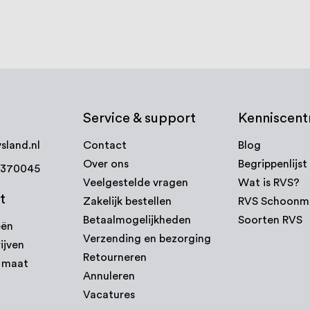
Service & support
Kenniscen
sland.nl
Contact
Blog
Over ons
Begrippenlijst
7370045
Veelgestelde vragen
Wat is RVS?
t
Zakelijk bestellen
RVS Schoonm
Betaalmogelijkheden
Soorten RVS
eën
Verzending en bezorging
ijven
Retourneren
p maat
Annuleren
Vacatures