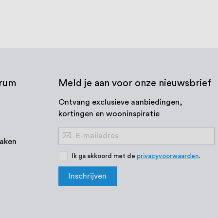
trum
Meld je aan voor onze nieuwsbrief
Ontvang exclusieve aanbiedingen,
kortingen en wooninspiratie
Abonneer
aken
u
op
Ik ga akkoord met de
privacyvoorwaarden
.
onze
Inschrijven
nieuwsbrief