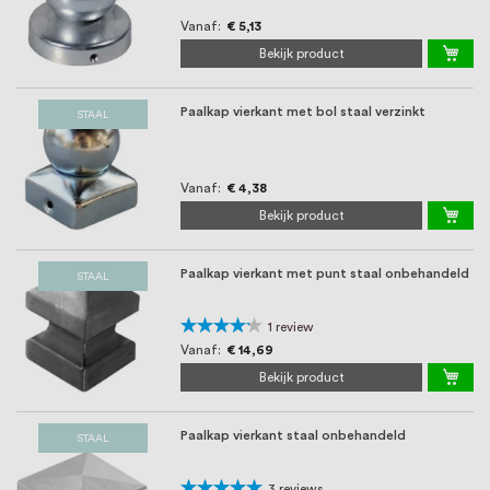
oprichting staat persoonlijke service bij
Vanaf
€ 5,13
ons voorop, want we geloven dat een
Bekijk product
goede relatie met onze klanten het
Paalkap vierkant met bol staal verzinkt
verschil maakt.
STAAL
Vanaf
€ 4,38
Bekijk product
Paalkap vierkant met punt staal onbehandeld
STAAL
Waardering:
1
review
80%
Vanaf
€ 14,69
Bekijk product
Paalkap vierkant staal onbehandeld
STAAL
Waardering:
3
reviews