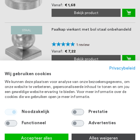
100%
Vanaf
€ 1,68
Bekijk product
Paalkap vierkant met bol staal onbehandeld
STAAL
Waardering:
1
review
100%
Vanaf
€ 7,22
Bekijk product
Privacybeleid
Wij gebruiken cookies
We kunnen deze plaatsen voor analyse van onze bezoekersgegevens, om
onze website te verbeteren, gepersonaliseerde inhoud te tonen en om jou
een geweldige website-ervaring te bieden. Voor meer informatie over de
cookies die we gebruiken open je meer informatie.
Noodzakelijk
Prestatie
Functioneel
Advertenties
Accepteer alles
Alles weigeren