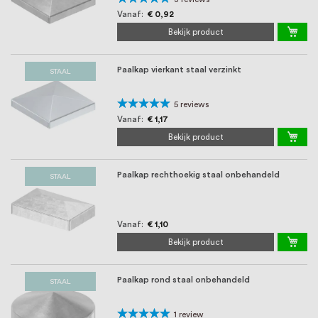
100%
Vanaf
€ 0,92
Bekijk product
Paalkap vierkant staal verzinkt
STAAL
Waardering:
5
reviews
100%
Vanaf
€ 1,17
Bekijk product
Paalkap rechthoekig staal onbehandeld
STAAL
Vanaf
€ 1,10
Bekijk product
Paalkap rond staal onbehandeld
STAAL
Waardering:
1
review