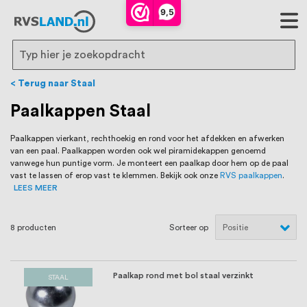
RVS Land is een écht familiebedrijf met
9,5
bijna 20 jaar ervaring in RVS producten
voor binnen- en buitenhuis, waaronder
Search
trapleuningen, deurbeslag,
Terug naar Staal
ventilatieroosters en bouwbeslag. In onze
Paalkappen Staal
webshop vind je het grootste assortiment
Paalkappen vierkant, rechthoekig en rond voor het afdekken en afwerken
van een paal. Paalkappen worden ook wel piramidekappen genoemd
van Nederland en België, met meer dan
vanwege hun puntige vorm. Je monteert een paalkap door hem op de paal
vast te lassen of erop vast te klemmen. Bekijk ook onze
RVS paalkappen
.
100.000 hoogwaardige RVS artikelen
LEES MEER
direct uit voorraad leverbaar. Wij hebben
8
producten
Sorteer op
tevens een eigen werkplaats waar we
RVS op maat produceren, geheel volgens
Paalkap rond met bol staal verzinkt
STAAL
jouw specifieke wensen. Al sinds onze