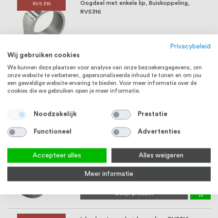
Oogdeel met enkele lip, Buiskoppeling,
RVS 316
RVS316
Vanaf
€ 16,89
Privacybeleid
Bekijk product
Wij gebruiken cookies
We kunnen deze plaatsen voor analyse van onze bezoekersgegevens, om
Buisklem verdiept met oog, Buiskoppeling,
onze website te verbeteren, gepersonaliseerde inhoud te tonen en om jou
RVS 316
een geweldige website-ervaring te bieden. Voor meer informatie over de
RVS316
cookies die we gebruiken open je meer informatie.
Vanaf
€ 16,89
Noodzakelijk
Prestatie
Bekijk product
Functioneel
Advertenties
Buisverloop 28,0 - 42,4 mm, Buiskoppeling,
RVS 316
Accepteer alles
Alles weigeren
RVS316
1-2 weken
Meer informatie
€ 17,12
Bekijk product