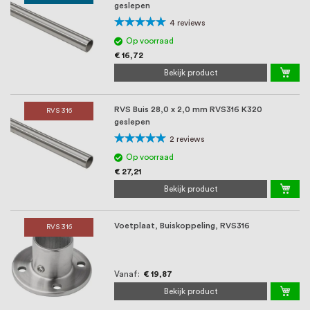
oprichting staat persoonlijke service bij
geslepen
Waardering:
ons voorop, want we geloven dat een
4
reviews
100%
Op voorraad
goede relatie met onze klanten het
€ 16,72
verschil maakt.
Bekijk product
RVS Buis 28,0 x 2,0 mm RVS316 K320
RVS 316
geslepen
Waardering:
2
reviews
100%
Op voorraad
€ 27,21
Bekijk product
Voetplaat, Buiskoppeling, RVS316
RVS 316
Vanaf
€ 19,87
Bekijk product