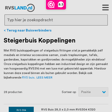
RVS Land is een écht familiebedrijf met
9,5
bijna 20 jaar ervaring in RVS producten
voor binnen- en buitenhuis, waaronder
Search
trapleuningen, deurbeslag,
Terug naar Buisverbinders
ventilatieroosters en bouwbeslag. In onze
Steigerbuis Koppelingen
webshop vind je het grootste assortiment
Met RVS buiskoppelingen of steigerbuis fittingen stel je gemakkelijk zelf
meubels en interieur accessoires samen, zoals trapleuningen, tafels,
van Nederland en België, met meer dan
garderobes, kapstokken en gordijnroedes: de mogelijkheden zijn eindeloos!
Onze steigerbuis koppelingen hebben een industrieel design en zijn gemaakt
100.000 hoogwaardige RVS artikelen
van hoogwaardig RVS316 met een luxe mat geborsteld oppervlak. Hierdoor
kunnen deze zowel binnen als buiten gebruikt worden. Bekijk ook
direct uit voorraad leverbaar. Wij hebben
bijbehorende
RVS buis
.
LEES MEER
tevens een eigen werkplaats waar we
28
producten
Sorteer op
RVS op maat produceren, geheel volgens
jouw specifieke wensen. Al sinds onze
RVS Buis 28,0 x 2,0 mm RVS304 K320
RVS 304