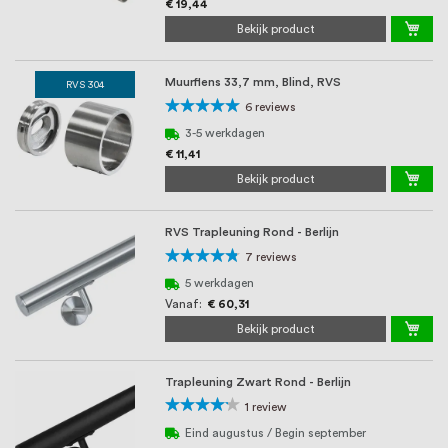
€ 19,44
Bekijk product
Muurflens 33,7 mm, Blind, RVS
RVS 304
Waardering:
6
reviews
100%
3-5 werkdagen
€ 11,41
Bekijk product
RVS Trapleuning Rond - Berlijn
Waardering:
7
reviews
91%
5 werkdagen
Vanaf
€ 60,31
Bekijk product
Trapleuning Zwart Rond - Berlijn
Waardering:
1
review
80%
Eind augustus / Begin september