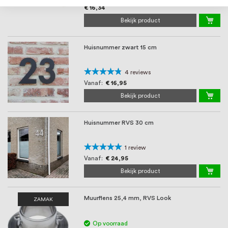
€ 16,34
Bekijk product
Huisnummer zwart 15 cm
Waardering:
4
reviews
90%
Vanaf
€ 16,95
Bekijk product
Huisnummer RVS 30 cm
Waardering:
1
review
100%
Vanaf
€ 24,95
Bekijk product
Muurflens 25,4 mm, RVS Look
ZAMAK
Op voorraad