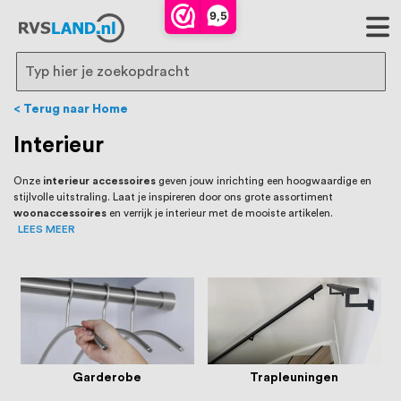
RVS Land is een écht familiebedrijf met
9,5
bijna 20 jaar ervaring in RVS producten
voor binnen- en buitenhuis, waaronder
Search
trapleuningen, deurbeslag,
Terug naar Home
ventilatieroosters en bouwbeslag. In onze
Interieur
webshop vind je het grootste assortiment
Onze
interieur accessoires
geven jouw inrichting een hoogwaardige en
stijlvolle uitstraling. Laat je inspireren door ons grote assortiment
van Nederland en België, met meer dan
woonaccessoires
en verrijk je interieur met de mooiste artikelen.
LEES MEER
100.000 hoogwaardige RVS artikelen
direct uit voorraad leverbaar. Wij hebben
tevens een eigen werkplaats waar we
RVS op maat produceren, geheel volgens
jouw specifieke wensen. Al sinds onze
Garderobe
Trapleuningen