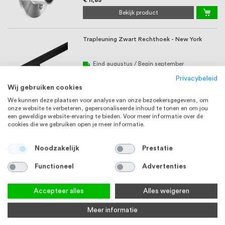
Bekijk product
Trapleuning Zwart Rechthoek - New York
Eind augustus / Begin september
Vanaf
€ 110,45
Privacybeleid
Bekijk product
Wij gebruiken cookies
We kunnen deze plaatsen voor analyse van onze bezoekersgegevens, om
onze website te verbeteren, gepersonaliseerde inhoud te tonen en om jou
Huisnummer RVS 15 cm
een geweldige website-ervaring te bieden. Voor meer informatie over de
cookies die we gebruiken open je meer informatie.
Noodzakelijk
Prestatie
Vanaf
€ 12,95
Bekijk product
Functioneel
Advertenties
RVS Buis 26,9 x 2,0 mm RVS304 K320
RVS 304
Accepteer alles
Alles weigeren
geslepen
Waardering:
2
reviews
Meer informatie
100%
Op voorraad