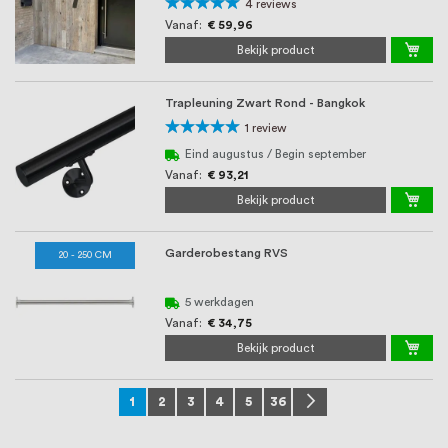
Waardering:
4
reviews
100%
Vanaf
€ 59,96
Bekijk product
Trapleuning Zwart Rond - Bangkok
Waardering:
1
review
100%
Eind augustus / Begin september
Vanaf
€ 93,21
Bekijk product
Garderobestang RVS
20 - 250 CM
5 werkdagen
Vanaf
€ 34,75
Bekijk product
Pagina
U lees momenteel pagina
Pagina
Pagina
Pagina
Pagina
Pagina
Pagina
Volgende
1
2
3
4
5
36