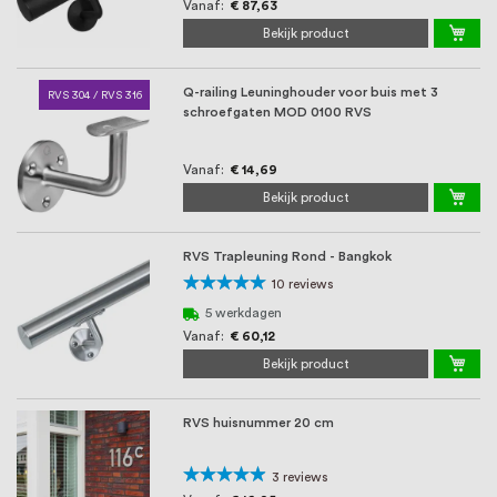
Vanaf
€ 87,63
Bekijk product
Q-railing Leuninghouder voor buis met 3
RVS 304 / RVS 316
schroefgaten MOD 0100 RVS
Vanaf
€ 14,69
Bekijk product
RVS Trapleuning Rond - Bangkok
Waardering:
10
reviews
100%
5 werkdagen
Vanaf
€ 60,12
Bekijk product
RVS huisnummer 20 cm
Waardering:
3
reviews