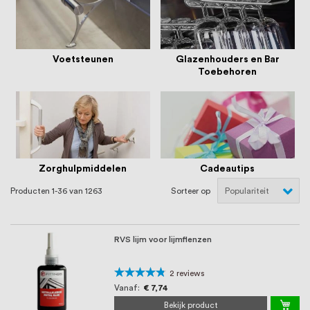
Voetsteunen
Glazenhouders en Bar
Toebehoren
Zorghulpmiddelen
Cadeautips
Producten
1
-
36
van
1263
Sorteer op
RVS lijm voor lijmflenzen
Waardering:
2
reviews
90%
Vanaf
€ 7,74
Bekijk product