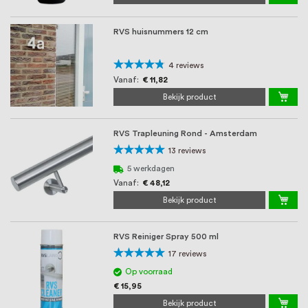
RVS huisnummers 12 cm
Waardering:
4
reviews
90%
Vanaf
€ 11,82
Bekijk product
RVS Trapleuning Rond - Amsterdam
Waardering:
13
reviews
98%
5 werkdagen
Vanaf
€ 48,12
Bekijk product
RVS Reiniger Spray 500 ml
Waardering:
17
reviews
94%
Op voorraad
€ 15,95
Bekijk product