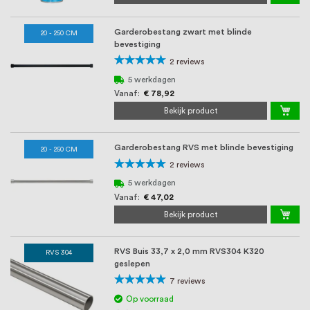
Garderobestang zwart met blinde
20 - 250 CM
bevestiging
Waardering:
2
reviews
100%
5 werkdagen
Vanaf
€ 78,92
Bekijk product
Garderobestang RVS met blinde bevestiging
20 - 250 CM
Waardering:
2
reviews
100%
5 werkdagen
Vanaf
€ 47,02
Bekijk product
RVS Buis 33,7 x 2,0 mm RVS304 K320
RVS 304
geslepen
Waardering:
7
reviews
100%
Op voorraad