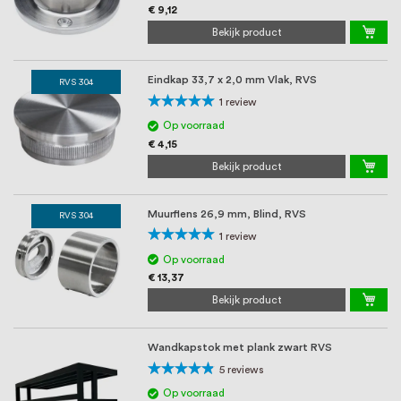
€ 9,12
Bekijk product
Eindkap 33,7 x 2,0 mm Vlak, RVS
RVS 304
Waardering:
1
review
100%
Op voorraad
€ 4,15
Bekijk product
Muurflens 26,9 mm, Blind, RVS
RVS 304
Waardering:
1
review
100%
Op voorraad
€ 13,37
Bekijk product
Wandkapstok met plank zwart RVS
Waardering:
5
reviews
92%
Op voorraad