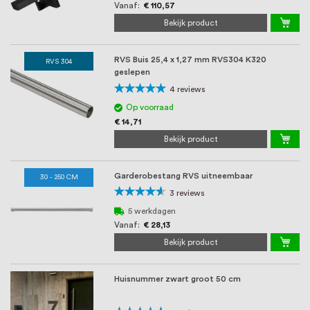
Vanaf
€ 110,57
Bekijk product
RVS Buis 25,4 x 1,27 mm RVS304 K320
RVS 304
geslepen
Waardering:
4
reviews
100%
Op voorraad
€ 14,71
Bekijk product
Garderobestang RVS uitneembaar
30 - 250 CM
Waardering:
3
reviews
87%
5 werkdagen
Vanaf
€ 28,13
Bekijk product
Huisnummer zwart groot 50 cm