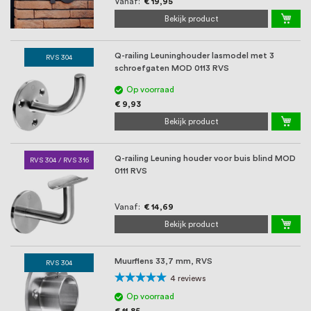
Vanaf
€ 19,95
Bekijk product
Q-railing Leuninghouder lasmodel met 3
RVS 304
schroefgaten MOD 0113 RVS
Op voorraad
€ 9,93
Bekijk product
Q-railing Leuning houder voor buis blind MOD
RVS 304 / RVS 316
0111 RVS
Vanaf
€ 14,69
Bekijk product
Muurflens 33,7 mm, RVS
RVS 304
Waardering:
4
reviews
100%
Op voorraad
€ 11,85