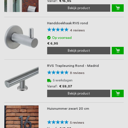
93%
Vanaf
€ 16,95
Bekijk product
Handdoekhaak RVS rond
Waardering:
4
reviews
100%
Op voorraad
€ 6,95
Bekijk product
RVS Trapleuning Rond - Madrid
Waardering:
8
reviews
100%
5 werkdagen
Vanaf
€ 59,07
Bekijk product
Huisnummer zwart 20 cm
Waardering:
5
reviews
96%