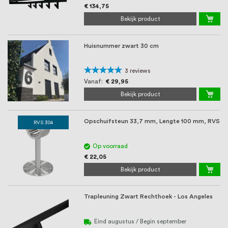
€ 134,75
Bekijk product
Huisnummer zwart 30 cm
Waardering:
3
reviews
100%
Vanaf
€ 29,95
Bekijk product
Opschuifsteun 33,7 mm, Lengte 100 mm, RVS
RVS 304
Op voorraad
€ 22,05
Bekijk product
Trapleuning Zwart Rechthoek - Los Angeles
Eind augustus / Begin september