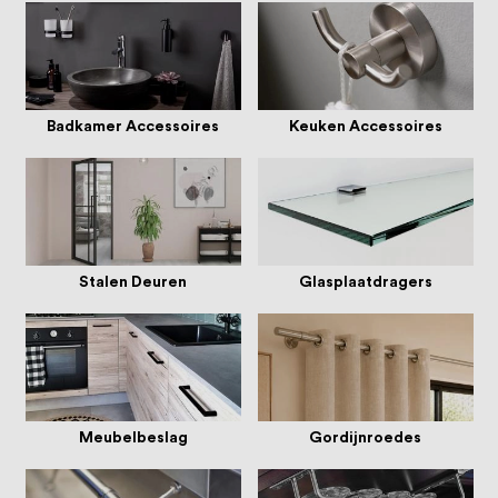
oprichting staat persoonlijke service bij
ons voorop, want we geloven dat een
goede relatie met onze klanten het
verschil maakt.
Badkamer Accessoires
Keuken Accessoires
Stalen Deuren
Glasplaatdragers
Meubelbeslag
Gordijnroedes