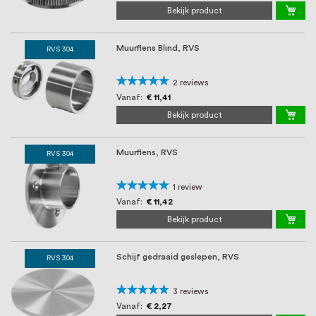
Bekijk product
Muurflens Blind, RVS
RVS 304
Waardering:
2
reviews
100%
Vanaf
€ 11,41
Bekijk product
Muurflens, RVS
RVS 304
Waardering:
1
review
100%
Vanaf
€ 11,42
Bekijk product
Schijf gedraaid geslepen, RVS
RVS 304
Waardering:
3
reviews
93%
Vanaf
€ 2,27