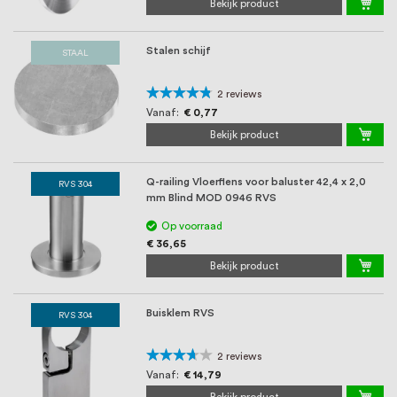
Bekijk product
Stalen schijf
STAAL
Waardering:
2
reviews
90%
Vanaf
€ 0,77
Bekijk product
Q-railing Vloerflens voor baluster 42,4 x 2,0
RVS 304
mm Blind MOD 0946 RVS
Op voorraad
€ 36,65
Bekijk product
Buisklem RVS
RVS 304
Waardering:
2
reviews
70%
Vanaf
€ 14,79