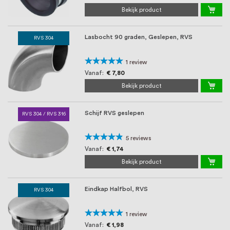
Bekijk product
Lasbocht 90 graden, Geslepen, RVS
RVS 304
Waardering:
1
review
100%
Vanaf
€ 7,80
Bekijk product
Schijf RVS geslepen
RVS 304 / RVS 316
Waardering:
5
reviews
92%
Vanaf
€ 1,74
Bekijk product
Eindkap Halfbol, RVS
RVS 304
Waardering:
1
review
100%
Vanaf
€ 1,98