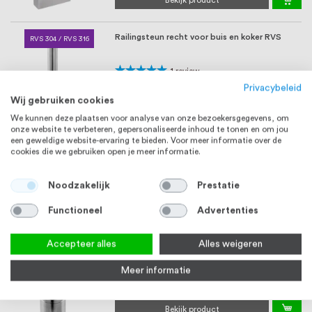
Bekijk product
Railingsteun recht voor buis en koker RVS
RVS 304 / RVS 316
Waardering:
1
review
100%
Vanaf
€ 16,94
Privacybeleid
Wij gebruiken cookies
Bekijk product
We kunnen deze plaatsen voor analyse van onze bezoekersgegevens, om
onze website te verbeteren, gepersonaliseerde inhoud te tonen en om jou
Laskap Bol, Geslepen, RVS
een geweldige website-ervaring te bieden. Voor meer informatie over de
RVS 304
cookies die we gebruiken open je meer informatie.
Noodzakelijk
Prestatie
Vanaf
€ 4,19
Bekijk product
Functioneel
Advertenties
Railingsteun verstelbaar voor buis en koker
Accepteer alles
Alles weigeren
RVS 304 / RVS 316
RVS
Meer informatie
Vanaf
€ 18,40
Bekijk product