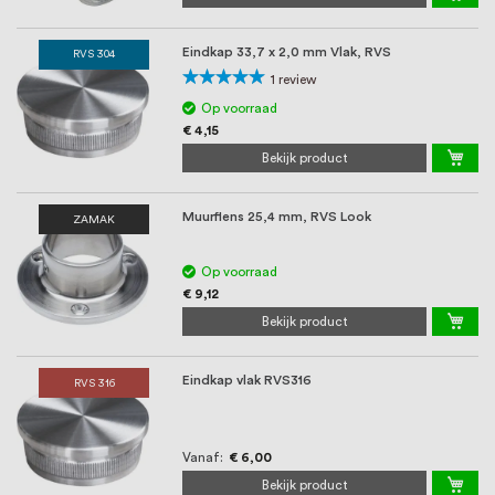
Eindkap 33,7 x 2,0 mm Vlak, RVS
RVS 304
Waardering:
1
review
100%
Op voorraad
€ 4,15
Bekijk product
Muurflens 25,4 mm, RVS Look
ZAMAK
Op voorraad
€ 9,12
Bekijk product
Eindkap vlak RVS316
RVS 316
Vanaf
€ 6,00
Bekijk product