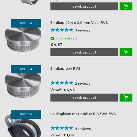
Bekijk product
Eindkap 42,4 x 2,0 mm Vlak, RVS
RVS 304
Waardering:
3
reviews
93%
Op voorraad
€ 4,67
Bekijk product
Eindkap vlak RVS
RVS 304
Waardering:
2
reviews
100%
Vanaf
€ 3,93
Bekijk product
Leidingklem met rubber DIN3016 RVS
RVS 304
Waardering:
4
reviews
100%
Vanaf
€ 1,05