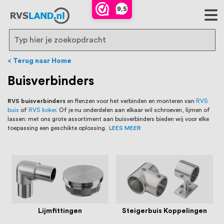
RVS Land is een écht familiebedrijf met
9,5
bijna 20 jaar ervaring in RVS producten
voor binnen- en buitenhuis, waaronder
Search
trapleuningen, deurbeslag,
Terug naar Home
ventilatieroosters en bouwbeslag. In onze
Buisverbinders
webshop vind je het grootste assortiment
RVS buisverbinders
en flenzen voor het verbinden en monteren van
RVS
buis
of
RVS koker
. Of je nu onderdelen aan elkaar wil schroeven, lijmen of
van Nederland en België, met meer dan
lassen: met ons grote assortiment aan buisverbinders bieden wij voor elke
toepassing een geschikte oplossing.
LEES MEER
100.000 hoogwaardige RVS artikelen
direct uit voorraad leverbaar. Wij hebben
tevens een eigen werkplaats waar we
RVS op maat produceren, geheel volgens
jouw specifieke wensen. Al sinds onze
Lijmfittingen
Steigerbuis Koppelingen