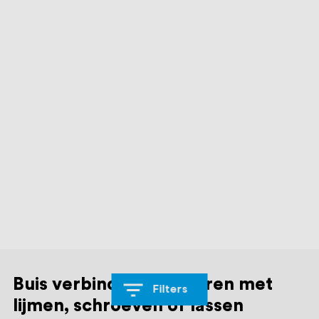
Buis verbinders monteren met
Filters
lijmen, schroeven of lassen