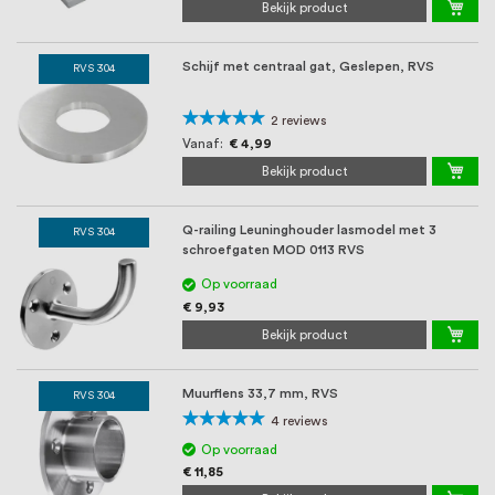
Bekijk product
Schijf met centraal gat, Geslepen, RVS
RVS 304
Waardering:
2
reviews
100%
Vanaf
€ 4,99
Bekijk product
Q-railing Leuninghouder lasmodel met 3
RVS 304
schroefgaten MOD 0113 RVS
Op voorraad
€ 9,93
Bekijk product
Muurflens 33,7 mm, RVS
RVS 304
Waardering:
4
reviews
100%
Op voorraad
€ 11,85