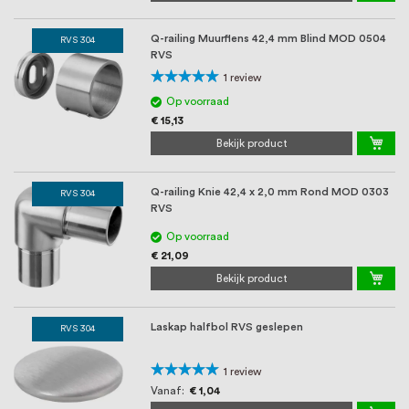
Q-railing Muurflens 42,4 mm Blind MOD 0504
RVS 304
RVS
Waardering:
1
review
100%
Op voorraad
€ 15,13
Bekijk product
Q-railing Knie 42,4 x 2,0 mm Rond MOD 0303
RVS 304
RVS
Op voorraad
€ 21,09
Bekijk product
Laskap halfbol RVS geslepen
RVS 304
Waardering:
1
review
100%
Vanaf
€ 1,04