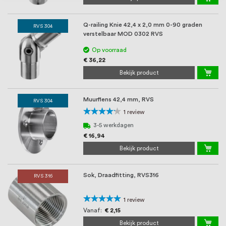
Q-railing Knie 42,4 x 2,0 mm 0-90 graden
RVS 304
verstelbaar MOD 0302 RVS
Op voorraad
€ 36,22
Bekijk product
Muurflens 42,4 mm, RVS
RVS 304
Waardering:
1
review
80%
3-5 werkdagen
€ 16,94
Bekijk product
Sok, Draadfitting, RVS316
RVS 316
Waardering:
1
review
100%
Vanaf
€ 2,15
Bekijk product