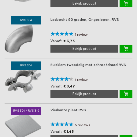
Bekijk product
Lasbocht 90 graden, Ongeslepen, RVS
RVS 304
Waardering:
1
review
100%
Vanaf
€ 3,73
Bekijk product
Buisklem tweedelig met schroefdraad RVS
RVS 304
Waardering:
1
review
80%
Vanaf
€ 3,47
Bekijk product
Vierkante plaat RVS
RVS 304 / RVS 316
Waardering:
5
reviews
96%
Vanaf
€ 1,45