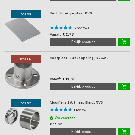
Rechthoekige plaat RVS
RVS 304
Waardering:
3
reviews
100%
Vanaf
€ 2,78
Bekijk product
Voetplaat, Buiskoppeling, RVS316
RVS 316
Vanaf
€ 19,87
Bekijk product
Muurflens 26,9 mm, Blind, RVS
RVS 304
Waardering:
1
review
100%
Op voorraad
€ 13,37
Bekijk product