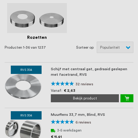
Rozetten
Producten
1
-
36
van
1237
Sorteer op
Schijf met centraal gat, gedraaid geslepen
RVS 304
met facetrand, RVS
Waardering:
32
reviews
98%
Vanaf
€ 2,63
Bekijk product
Muurflens 33,7 mm, Blind, RVS
RVS 304
Waardering:
6
reviews
100%
3-5 werkdagen
€ 11,41