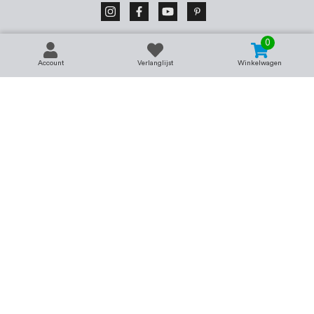
0
Account
Verlanglijst
Winkelwagen
Contact
Service & support
support@rvsland.nl
Contact
Over ons
+31 (0)45-7370045
Veelgestelde vragen
Assortiment
Zakelijk bestellen
Betaalmogelijkheden
Alle categorieën
Verzending en bezorging
RVS voor bedrijven
Retourneren
Balustrade op maat
Annuleren
RVS op maat
Vacatures
Merken
Kenniscentrum
Blog
Begrippenlijst
Wat is RVS?
RVS Schoonmaken