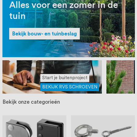
oprichting staat persoonlijke service bij
Alles voor een zomer in de
ons voorop, want we geloven dat een
tuin
goede relatie met onze klanten het
verschil maakt.
Bekijk bouw- en tuinbeslag
Start je buitenproject
BEKIJK RVS SCHROEVEN
Bekijk onze categorieën