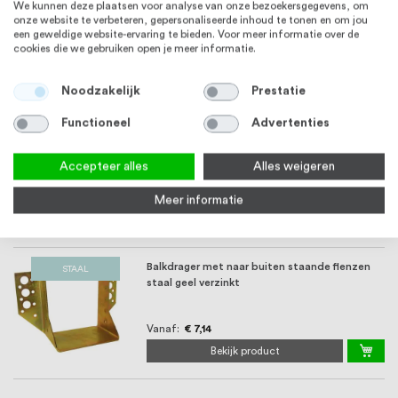
Muursteun staal geel verzinkt
We kunnen deze plaatsen voor analyse van onze bezoekersgegevens, om
STAAL
onze website te verbeteren, gepersonaliseerde inhoud te tonen en om jou
een geweldige website-ervaring te bieden. Voor meer informatie over de
cookies die we gebruiken open je meer informatie.
Vanaf
€ 8,59
Bekijk product
Noodzakelijk
Prestatie
Functioneel
Advertenties
Balkdrager met naar binnen staande flenzen
STAAL
staal geel verzinkt
Accepteer alles
Alles weigeren
Vanaf
€ 7,34
Meer informatie
Bekijk product
Balkdrager met naar buiten staande flenzen
STAAL
staal geel verzinkt
Vanaf
€ 7,14
Bekijk product