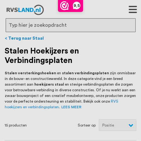
RVS Land is een écht familiebedrijf met
9,5
bijna 20 jaar ervaring in RVS producten
voor binnen- en buitenhuis, waaronder
Search
trapleuningen, deurbeslag,
Terug naar Staal
ventilatieroosters en bouwbeslag. In onze
Stalen Hoekijzers en
Verbindingsplaten
webshop vind je het grootste assortiment
van Nederland en België, met meer dan
Stalen versterkingshoeken
en
stalen verbindingsplaten
zijn onmisbaar
in de bouw- en constructiewereld. In deze categorie vind je een breed
100.000 hoogwaardige RVS artikelen
assortiment aan
hoekijzers staal
en stevige verbindingsplaten die zorgen
voor betrouwbare verbinding in diverse constructies. Of je nu werkt aan een
direct uit voorraad leverbaar. Wij hebben
zwaar bouwproject of een creatief meubelontwerp, onze producten zorgen
voor de perfecte ondersteuning en stabiliteit. Bekijk ook onze
RVS
tevens een eigen werkplaats waar we
hoekijzers en verbindingsplaten
.
LEES MEER
RVS op maat produceren, geheel volgens
15
producten
Sorteer op
jouw specifieke wensen. Al sinds onze