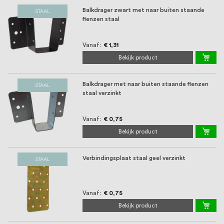
oprichting staat persoonlijke service bij
Balkdrager zwart met naar buiten staande
STAAL
ons voorop, want we geloven dat een
flenzen staal
goede relatie met onze klanten het
Vanaf
€ 1,31
verschil maakt.
Bekijk product
Balkdrager met naar buiten staande flenzen
STAAL
staal verzinkt
Vanaf
€ 0,75
Bekijk product
Verbindingsplaat staal geel verzinkt
STAAL
Vanaf
€ 0,75
Bekijk product