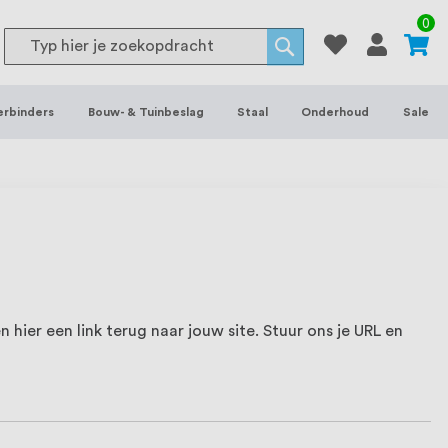
or binnen- en buitenhuis, waaronder
0
Search
 je het grootste assortiment van
Search
 voorraad leverbaar. Wij hebben tevens
erbinders
Bouw- & Tuinbeslag
Staal
Onderhoud
Sale
ieke wensen. Al sinds onze oprichting
et onze klanten het verschil maakt.
n hier een link terug naar jouw site. Stuur ons je URL en