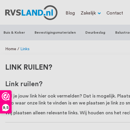
RVS Land is een écht familiebedrijf met b
Blog
Zakelijk
Contact
trapleuningen, deurbeslag, ventilatieroo
Nederland en België, met meer dan 100.0
Buis & Koker
Bevestigingsmaterialen
Deurbeslag
Balustra
een eigen werkplaats waar we RVS op maa
staat persoonlijke service bij ons voorop
Home
Links
LINK RUILEN?
Link ruilen?
Wil je jouw link hier ook vermelden? Dat is mogelijk. Plaats
info waar onze link te vinden is en we plaatsen je link zo sn
9,5
Wij plaatsen alleen relevante links. Wij houden ons het re