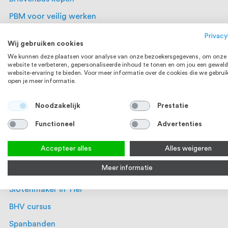
PBM voor veilig werken
Lijmen, kitten en chemie
Privacy
Wij gebruiken cookies
Hang- en sluitwerk en bouwbeslag
We kunnen deze plaatsen voor analyse van onze bezoekersgegevens, om onze
website te verbeteren, gepersonaliseerde inhoud te tonen en om jou een geweld
Handgereedschap nodig?
website-ervaring te bieden. Voor meer informatie over de cookies die we gebrui
open je meer informatie.
Bevestigingsmaterialen
Alles voor de doe-het-zelver!
Noodzakelijk
Prestatie
Mijnijzerwaren.nl
Functioneel
Advertenties
Loodgieter in Heerhugowaard
Accepteer alles
Alles weigeren
Slotenmaker uit Heerhugowaard
Meer informatie
Ridderkerk Slotenmaker
Slotenmaker in Tiel
BHV cursus
Spanbanden