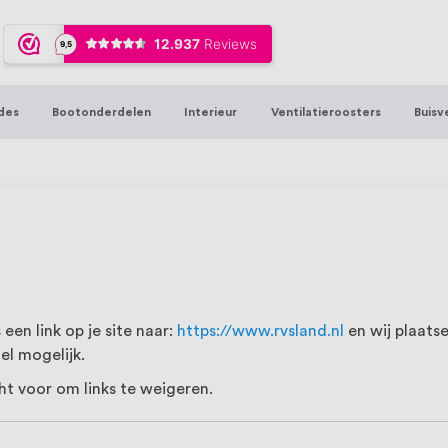
ijna 20 jaar ervaring in RVS producten vo
sters en bouwbeslag. In onze webshop vind
00 hoogwaardige RVS artikelen direct uit
des
Bootonderdelen
Interieur
Ventilatieroosters
Buisv
t produceren, geheel volgens jouw specif
, want we geloven dat een goede relatie m
 een link op je site naar:
https://www.rvsland.nl
en wij plaatse
el mogelijk.
cht voor om links te weigeren.