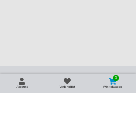
0
Account
Verlanglijst
Winkelwagen
Contact
Service & support