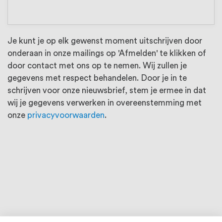
oprichting staat persoonlijke service bij
ons voorop, want we geloven dat een
goede relatie met onze klanten het
Je kunt je op elk gewenst moment uitschrijven door
verschil maakt.
onderaan in onze mailings op 'Afmelden' te klikken of
door contact met ons op te nemen. Wij zullen je
gegevens met respect behandelen. Door je in te
schrijven voor onze nieuwsbrief, stem je ermee in dat
wij je gegevens verwerken in overeenstemming met
onze
privacyvoorwaarden
.