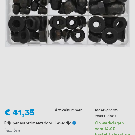
oprichting staat persoonlijke service bij
ons voorop, want we geloven dat een
goede relatie met onze klanten het
verschil maakt.
€ 41,35
Artikelnummer
moer-groot-
zwart-doos
Prijs per assortimentsdoos
Levertijd
Op werkdagen
voor 14.00 u
incl. btw
besteld, dezelfde