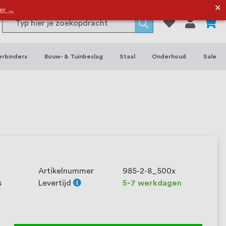
or binnen- en buitenhuis, waaronder
✕
der →
0
Search
 je het grootste assortiment van
Search
 voorraad leverbaar. Wij hebben tevens
erbinders
Bouw- & Tuinbeslag
Staal
Onderhoud
Sale
ieke wensen. Al sinds onze oprichting
et onze klanten het verschil maakt.
Artikelnummer
985-2-8_500x
s
Levertijd
5-7 werkdagen