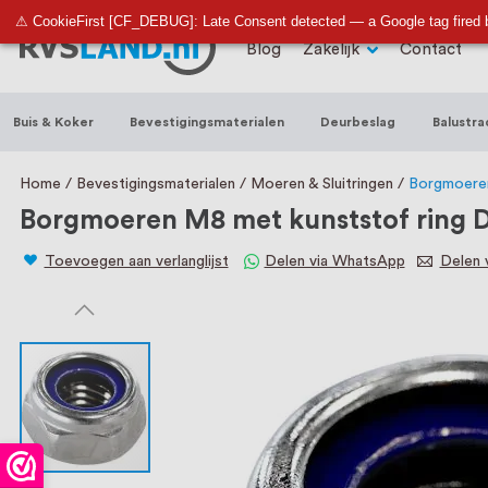
RVS Land is een écht familiebedrijf met b
⚠ CookieFirst [CF_DEBUG]: Late Consent detected — a Google tag fired 
Blog
Zakelijk
Contact
trapleuningen, deurbeslag, ventilatieroo
Nederland en België, met meer dan 100.0
Buis & Koker
Bevestigingsmaterialen
Deurbeslag
Balustra
een eigen werkplaats waar we RVS op maa
staat persoonlijke service bij ons voorop
Home
Bevestigingsmaterialen
Moeren & Sluitringen
Borgmoeren
Borgmoeren M8 met kunststof ring D
Toevoegen aan verlanglijst
Delen via WhatsApp
Delen v