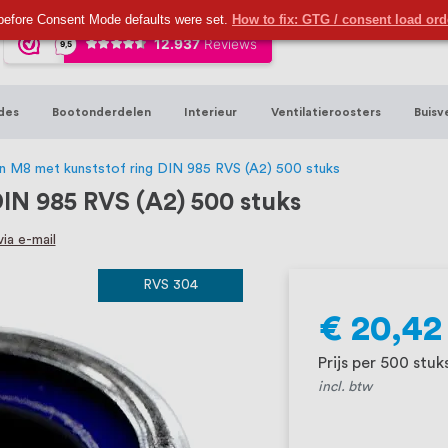
ijna 20 jaar ervaring in RVS producten vo
before Consent Mode defaults were set.
How to fix: GTG / consent load or
sters en bouwbeslag. In onze webshop vind
00 hoogwaardige RVS artikelen direct uit
des
Bootonderdelen
Interieur
Ventilatieroosters
Buisv
t produceren, geheel volgens jouw specif
, want we geloven dat een goede relatie m
 M8 met kunststof ring DIN 985 RVS (A2) 500 stuks
IN 985 RVS (A2) 500 stuks
ia e-mail
RVS 304
€ 20,42
Prijs per 500 stuk
incl. btw