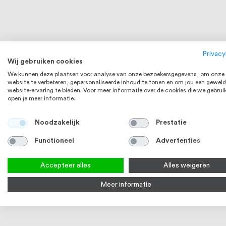
Sluitring M8 DIN 125 A RVS (A2) 500
Moer M8 DIN
stuks
€ 9,68
Op voorraad
Op voorraa
Privacy
Wij gebruiken cookies
Bekijk product
Bek
We kunnen deze plaatsen voor analyse van onze bezoekersgegevens, om onze
website te verbeteren, gepersonaliseerde inhoud te tonen en om jou een geweld
website-ervaring te bieden. Voor meer informatie over de cookies die we gebrui
RVS 304
open je meer informatie.
Noodzakelijk
Prestatie
Functioneel
Advertenties
Accepteer alles
Alles weigeren
Meer informatie