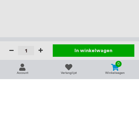
In winkelwagen
0
Account
Verlanglijst
Winkelwagen
Contact
Service & support
support@rvsland.nl
Contact
Over ons
+31 (0)45-7370045
Veelgestelde vragen
Assortiment
Zakelijk bestellen