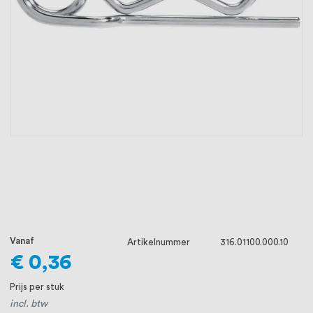
oprichting staat persoonlijke service bij
ons voorop, want we geloven dat een
goede relatie met onze klanten het
verschil maakt.
Vanaf
Artikelnummer
316.01100.000.10
€ 0,36
Prijs per stuk
incl. btw