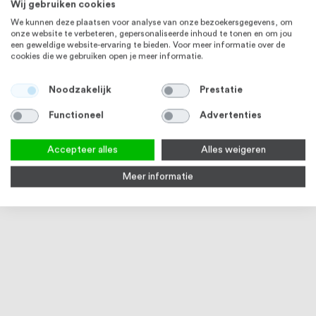
Wij gebruiken cookies
We kunnen deze plaatsen voor analyse van onze bezoekersgegevens, om
onze website te verbeteren, gepersonaliseerde inhoud te tonen en om jou
een geweldige website-ervaring te bieden. Voor meer informatie over de
cookies die we gebruiken open je meer informatie.
Noodzakelijk
Prestatie
Functioneel
Advertenties
Accepteer alles
Alles weigeren
Meer informatie
D sluiting 5 mm RVS316
Karabijnhaak 5 x 50 mm RVS316
Musk
RVS3
Op voorraad
Op voorraad
Op
€ 0,94
€ 0,56
€ 4,