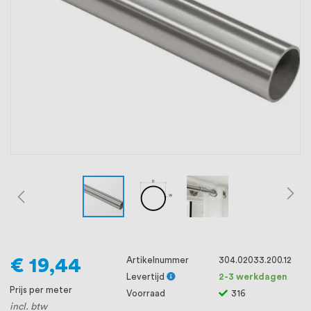
oprichting staat persoonlijke service bij
ons voorop, want we geloven dat een
goede relatie met onze klanten het
verschil maakt.
€ 19,44
Artikelnummer
304.02033.200.12
Levertijd
2-3 werkdagen
Prijs per meter
Voorraad
316
incl. btw