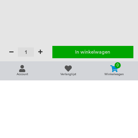
In winkelwagen
0
Account
Verlanglijst
Winkelwagen
Contact
Service & support
support@rvsland.nl
Contact
Over ons
+31 (0)45-7370045
Veelgestelde vragen