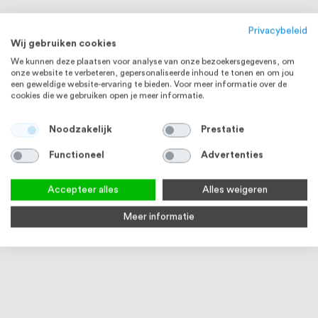
Privacybeleid
Wij gebruiken cookies
We kunnen deze plaatsen voor analyse van onze bezoekersgegevens, om
onze website te verbeteren, gepersonaliseerde inhoud te tonen en om jou
een geweldige website-ervaring te bieden. Voor meer informatie over de
cookies die we gebruiken open je meer informatie.
Noodzakelijk
Prestatie
RVS 304
ZAMAK
Functioneel
Advertenties
Accepteer alles
Alles weigeren
Meer informatie
RVS Buis 38,1 x 1,27 mm RVS304
Eindkap 38,1 x 1,27 mm Vlak,
Gree
K320 geslepen
RVS Look
1
review