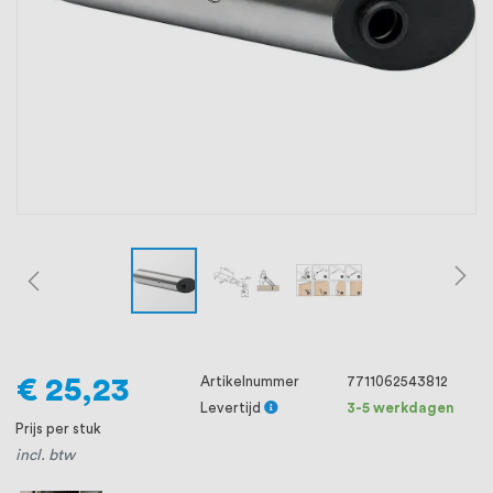
oprichting staat persoonlijke service bij
ons voorop, want we geloven dat een
goede relatie met onze klanten het
verschil maakt.
€ 25,23
Artikelnummer
7711062543812
Levertijd
3-5 werkdagen
Prijs per stuk
incl. btw