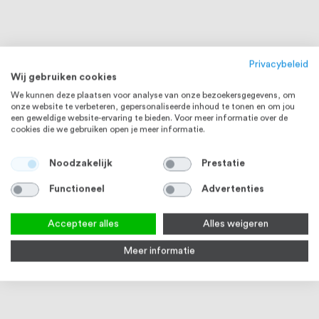
Privacybeleid
Wij gebruiken cookies
We kunnen deze plaatsen voor analyse van onze bezoekersgegevens, om
onze website te verbeteren, gepersonaliseerde inhoud te tonen en om jou
een geweldige website-ervaring te bieden. Voor meer informatie over de
cookies die we gebruiken open je meer informatie.
Noodzakelijk
Prestatie
Functioneel
Advertenties
RVS 316
RVS 316
Accepteer alles
Alles weigeren
Meer informatie