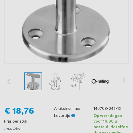
oprichting staat persoonlijke service bij
ons voorop, want we geloven dat een
goede relatie met onze klanten het
verschil maakt.
€ 18,76
Artikelnummer
140708-042-12
Levertijd
Op werkdagen
Prijs per stuk
voor 14.00 u
besteld, dezelfde
incl. btw
dag verzonden