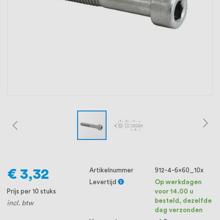
oprichting staat persoonlijke service bij
ons voorop, want we geloven dat een
goede relatie met onze klanten het
verschil maakt.
€ 3,32
Artikelnummer
912-4-6x60_10x
Levertijd
Op werkdagen
Prijs per 10 stuks
voor 14.00 u
besteld, dezelfde
incl. btw
dag verzonden