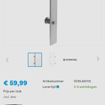
oprichting staat persoonlijke service bij
ons voorop, want we geloven dat een
goede relatie met onze klanten het
verschil maakt.
€ 59,99
Artikelnummer
0035.450112
Levertijd
3-5 werkdagen
Prijs per stuk
incl. btw