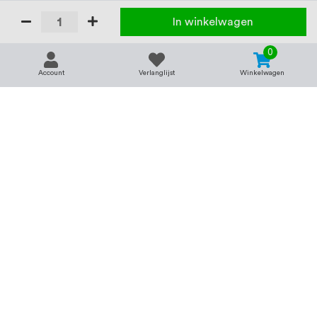
In winkelwagen
0
Account
Verlanglijst
Winkelwagen
Contact
Service & support
support@rvsland.nl
Contact
Over ons
+31 (0)45-7370045
Veelgestelde vragen
Assortiment
Zakelijk bestellen
Betaalmogelijkheden
Alle categorieën
Verzending en bezorging
RVS voor bedrijven
Retourneren
Balustrade op maat
Annuleren
RVS op maat
Vacatures
Merken