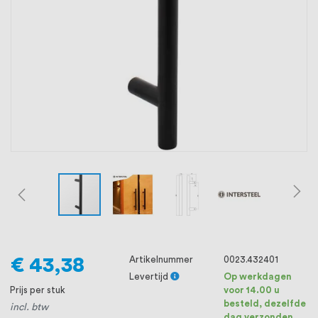
oprichting staat persoonlijke service bij
ons voorop, want we geloven dat een
goede relatie met onze klanten het
verschil maakt.
€ 43,38
Artikelnummer
0023.432401
Levertijd
Op werkdagen
Prijs per stuk
voor 14.00 u
besteld, dezelfde
incl. btw
dag verzonden