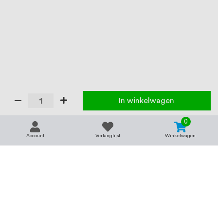
In winkelwagen
0
Account
Verlanglijst
Winkelwagen
Contact
Service & support
support@rvsland.nl
Contact