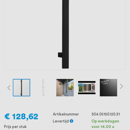
oprichting staat persoonlijke service bij
ons voorop, want we geloven dat een
goede relatie met onze klanten het
verschil maakt.
€ 128,62
Artikelnummer
304.05150.120.31
Levertijd
Op werkdagen
Prijs per stuk
voor 14.00 u