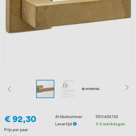
oprichting staat persoonlijke service bij
ons voorop, want we geloven dat een
goede relatie met onze klanten het
verschil maakt.
€ 92,30
Artikelnummer
0011.405726
Levertijd
3-5 werkdagen
Prijs per paar