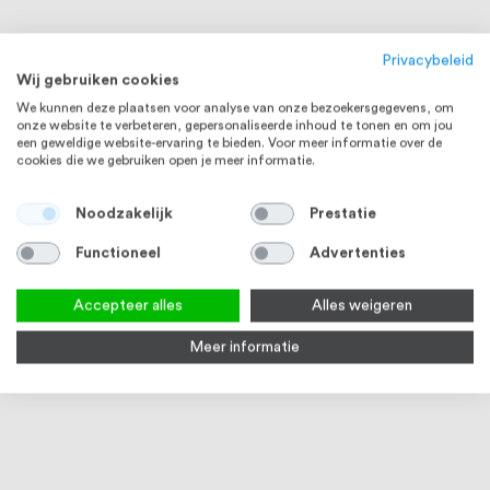
Privacybeleid
Wij gebruiken cookies
We kunnen deze plaatsen voor analyse van onze bezoekersgegevens, om
onze website te verbeteren, gepersonaliseerde inhoud te tonen en om jou
een geweldige website-ervaring te bieden. Voor meer informatie over de
cookies die we gebruiken open je meer informatie.
Noodzakelijk
Prestatie
Functioneel
Advertenties
RVS, ZWART EN WIT
Accepteer alles
Alles weigeren
Meer informatie
Intersteel Woningbouw
Intersteel Magneet rozet
Inte
loopslot
vierkant met sleutelgat rvs
vierk