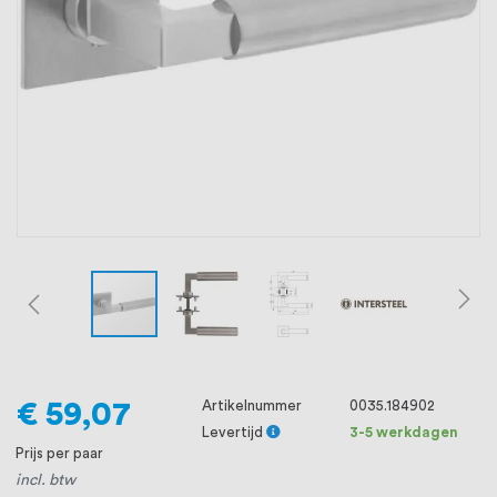
oprichting staat persoonlijke service bij
ons voorop, want we geloven dat een
goede relatie met onze klanten het
verschil maakt.
€ 59,07
Artikelnummer
0035.184902
Levertijd
3-5 werkdagen
Prijs per paar
incl. btw