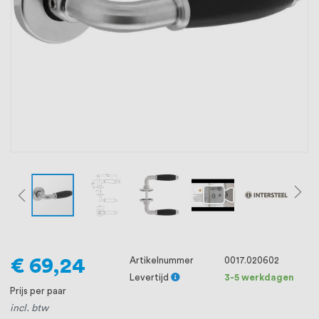
oprichting staat persoonlijke service bij
ons voorop, want we geloven dat een
goede relatie met onze klanten het
verschil maakt.
€ 69,24
Artikelnummer
0017.020602
Levertijd
3-5 werkdagen
Prijs per paar
incl. btw