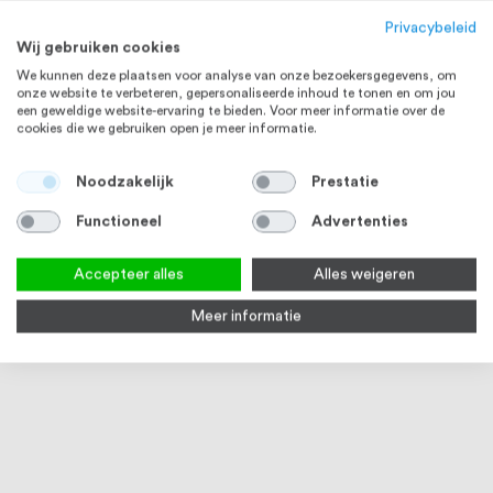
Privacybeleid
Wij gebruiken cookies
We kunnen deze plaatsen voor analyse van onze bezoekersgegevens, om
onze website te verbeteren, gepersonaliseerde inhoud te tonen en om jou
een geweldige website-ervaring te bieden. Voor meer informatie over de
cookies die we gebruiken open je meer informatie.
RVS EN ZWART
RVS, ZWART EN WIT
Noodzakelijk
Prestatie
Functioneel
Advertenties
Accepteer alles
Alles weigeren
Meer informatie
Intersteel Woningbouw
Intersteel Woningbouw
Inter
magneet loopslot, voorplaat
loopslot
chro
afgerond
3
Vanaf
€ 9,20
Vanaf
€ 4,62
€ 21,