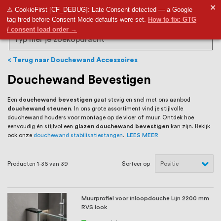
RVS Land is een écht familiebedrijf met
✕
9,5
⚠ CookieFirst [CF_DEBUG]: Late Consent detected — a Google
tag fired before Consent Mode defaults were set.
How to fix: GTG
bijna 20 jaar ervaring in RVS producten
/ consent load order →
voor binnen- en buitenhuis, waaronder
Search
trapleuningen, deurbeslag,
Terug naar Douchewand Accessoires
ventilatieroosters en bouwbeslag. In onze
Douchewand Bevestigen
webshop vind je het grootste assortiment
Een
douchewand bevestigen
gaat stevig en snel met ons aanbod
douchewand steunen
. In ons grote assortiment vind je stijlvolle
van Nederland en België, met meer dan
douchewand houders voor montage op de vloer of muur. Ontdek hoe
eenvoudig én stijlvol een
glazen douchewand bevestigen
kan zijn. Bekijk
100.000 hoogwaardige RVS artikelen
ook onze
douchewand stabilisatiestangen
.
LEES MEER
direct uit voorraad leverbaar. Wij hebben
Producten
1
-
36
van
39
Sorteer op
tevens een eigen werkplaats waar we
RVS op maat produceren, geheel volgens
Muurprofiel voor inloopdouche Lijn 2200 mm
jouw specifieke wensen. Al sinds onze
RVS look