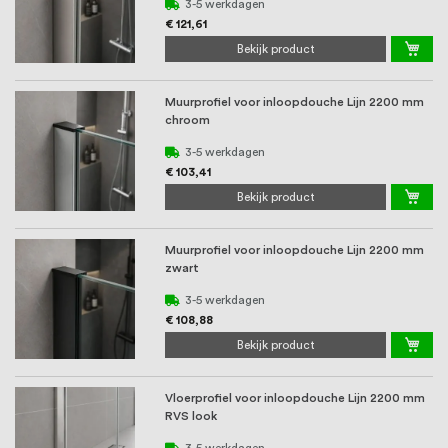
oprichting staat persoonlijke service bij
3-5 werkdagen
€ 121,61
ons voorop, want we geloven dat een
Bekijk product
goede relatie met onze klanten het
Muurprofiel voor inloopdouche Lijn 2200 mm
verschil maakt.
chroom
3-5 werkdagen
€ 103,41
Bekijk product
Muurprofiel voor inloopdouche Lijn 2200 mm
zwart
3-5 werkdagen
€ 108,88
Bekijk product
Vloerprofiel voor inloopdouche Lijn 2200 mm
RVS look
3-5 werkdagen