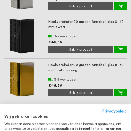
Bekijk product
Hoekverbinder 90 graden Annabell glas 8 - 12
mm zwart
3-5 werkdagen
€ 46,66
Bekijk product
Hoekverbinder 90 graden Annabell glas 8 - 12
mm mat messing
3-5 werkdagen
€ 46,66
Bekijk product
Stabilisatiestang douchewand vloer/plafond
Privacybeleid
hoekstaander 2700 mm chroom
Wij gebruiken cookies
2 weken
We kunnen deze plaatsen voor analyse van onze bezoekersgegevens, om
onze website te verbeteren, gepersonaliseerde inhoud te tonen en om jou
€ 635,71