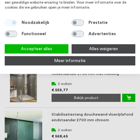
een geweldige website-ervaring te bieden. Voor meer informatie over de
Bekijk product
cookies die we gebruiken open je meer informatie.
Stabilisatiestang douchewand vloer/plafond
Noodzakelijk
Prestatie
hoekstaander 2700 mm zwart
Functioneel
Advertenties
2 weken
€ 525,06
Accepteer alles
Alles weigeren
Bekijk product
Meer informatie
Stabilisatiestang douchewand vloer/plafond
hoekstaander 2700 mm mat messing
2 weken
€ 559,77
Bekijk product
Stabilisatiestang douchewand vloer/plafond
eindstaander 2700 mm chroom
2 weken
€ 568,45