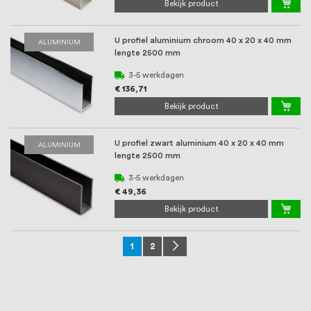
Bekijk product
U profiel aluminium chroom 40 x 20 x 40 mm
ALUMINIUM
lengte 2500 mm
3-5 werkdagen
€ 136,71
Bekijk product
U profiel zwart aluminium 40 x 20 x 40 mm
ALUMINIUM
lengte 2500 mm
3-5 werkdagen
€ 49,36
Bekijk product
Pagina
U lees momenteel pagina
Pagina
Pagina
Volgende
1
2