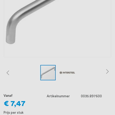
oprichting staat persoonlijke service bij
ons voorop, want we geloven dat een
goede relatie met onze klanten het
verschil maakt.
Vanaf
Artikelnummer
0035.897600
€ 7,47
Prijs per stuk