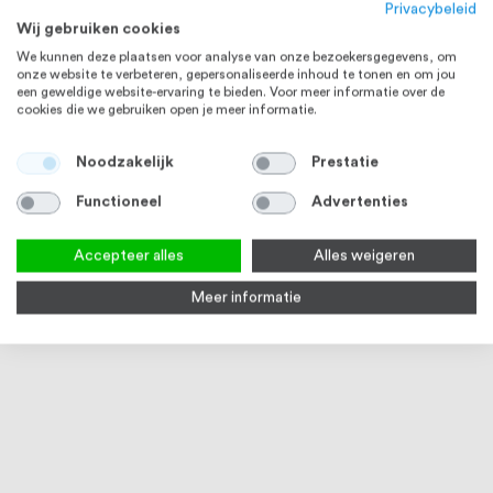
Privacybeleid
Wij gebruiken cookies
We kunnen deze plaatsen voor analyse van onze bezoekersgegevens, om
onze website te verbeteren, gepersonaliseerde inhoud te tonen en om jou
een geweldige website-ervaring te bieden. Voor meer informatie over de
cookies die we gebruiken open je meer informatie.
RVS 304
Noodzakelijk
Prestatie
Functioneel
Advertenties
Accepteer alles
Alles weigeren
Meer informatie
Meubelpoot Rond, RVS
Meubelscharnier 30 x 30 x 0,8
Gard
mm, RVS
blind
1
review
100
100
100
% of
% of
3-4 werkdagen
Op voorraad
5
Vanaf
€ 10,18
€ 3,67
Vana