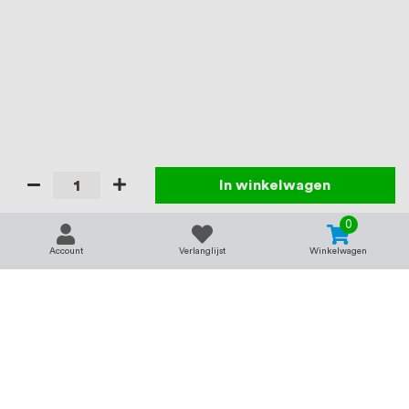
In winkelwagen
0
Account
Verlanglijst
Winkelwagen
Contact
Service & support
support@rvsland.nl
Contact