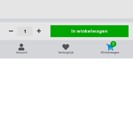
In winkelwagen
0
Account
Verlanglijst
Winkelwagen
Contact
Service & support
support@rvsland.nl
Contact
Over ons
+31 (0)45-7370045
Veelgestelde vragen
Assortiment
Zakelijk bestellen
Betaalmogelijkheden
Alle categorieën
Verzending en bezorging
RVS voor bedrijven
Retourneren
Balustrade op maat