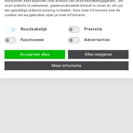
We kunnen deze plaatsen voor analyse van onze bezoekersgegevens, om
onze website te verbeteren, gepersonaliseerde inhoud te tonen en om jou
een geweldige website-ervaring te bieden. Voor meer informatie over de
cookies die we gebruiken open je meer informatie.
Noodzakelijk
Prestatie
Functioneel
Advertenties
Accepteer alles
Alles weigeren
Meer informatie
RVS lijm voor lijmflenzen, 5 gram
1
review
80
100
% of
Op voorraad
€ 7,74
RVS 304
RVS 304