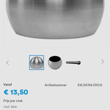
oprichting staat persoonlijke service bij
ons voorop, want we geloven dat een
goede relatie met onze klanten het
verschil maakt.
Vanaf
Artikelnummer
316.06194.000.12
€ 13,50
Prijs per stuk
incl. btw