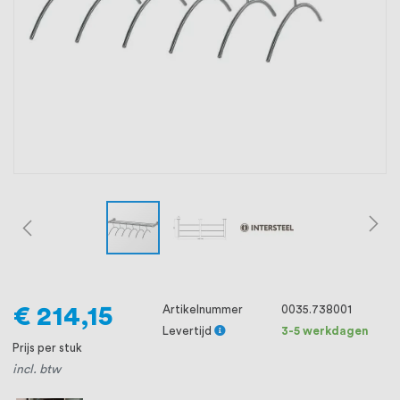
oprichting staat persoonlijke service bij
ons voorop, want we geloven dat een
goede relatie met onze klanten het
verschil maakt.
€ 214,15
Artikelnummer
0035.738001
Levertijd
3-5 werkdagen
Prijs per stuk
incl. btw