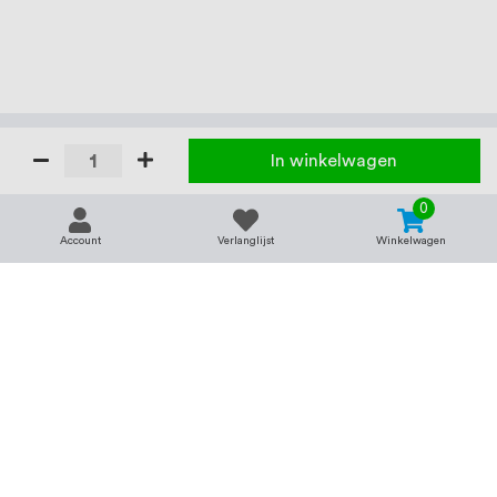
In winkelwagen
0
Account
Verlanglijst
Winkelwagen
Contact
Service & support
support@rvsland.nl
Contact
Over ons
+31 (0)45-7370045
Veelgestelde vragen
Assortiment
Zakelijk bestellen
Betaalmogelijkheden
Alle categorieën