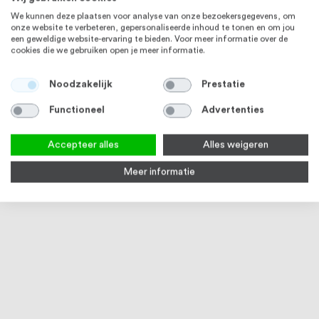
We kunnen deze plaatsen voor analyse van onze bezoekersgegevens, om
onze website te verbeteren, gepersonaliseerde inhoud te tonen en om jou
een geweldige website-ervaring te bieden. Voor meer informatie over de
cookies die we gebruiken open je meer informatie.
Noodzakelijk
Prestatie
Functioneel
Advertenties
Accepteer alles
Alles weigeren
Meer informatie
Deurkruk Venus op rond rozet,
RVS Trapleuning Rond - Madrid
Deur
Paar, RVS
Vrij
2
reviews
8
reviews
100
100
100
100
% of
% of
Op voorraad
5 werkdagen
Op
€ 14,96
Vanaf
€ 59,07
€ 4,