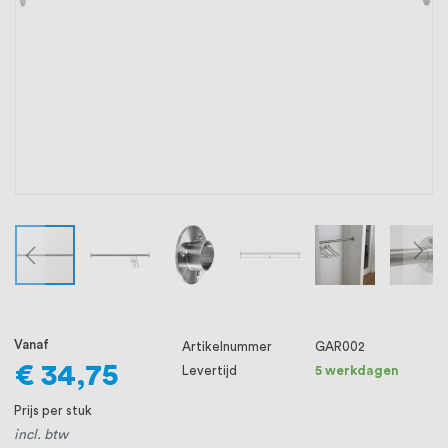
oprichting staat persoonlijke service bij
ons voorop, want we geloven dat een
goede relatie met onze klanten het
verschil maakt.
Vanaf
Artikelnummer
GAR002
€ 34,75
Levertijd
5 werkdagen
Prijs per stuk
incl. btw