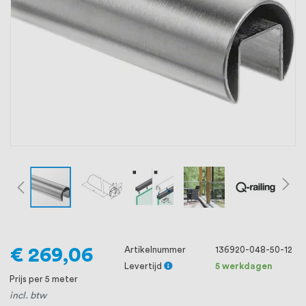
oprichting staat persoonlijke service bij
ons voorop, want we geloven dat een
goede relatie met onze klanten het
verschil maakt.
€ 269,06
Artikelnummer
136920-048-50-12
Levertijd
5 werkdagen
Prijs per 5 meter
incl. btw