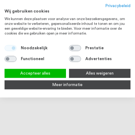
Privacybeleid
Wij gebruiken cookies
We kunnen deze plaatsen voor analyse van onze bezoekersgegevens, om
onze website te verbeteren, gepersonaliseerde inhoud te tonen en om jou
een geweldige website-ervaring te bieden. Voor meer informatie over de
cookies die we gebruiken open je meer informatie.
Noodzakelijk
Prestatie
RVS 304
Functioneel
Advertenties
Accepteer alles
Alles weigeren
Meer informatie
Q-railing Rubber voor
Q-railing Buisverbinder voor
Q-rai
glasframebuis 48,3 x 1,5 mm,
glasframebuis 48,3 x 1,5 mm
glas
Glas 8 - 25,52 mm, 5000 mm
MOD 6790 RVS
MOD
3-5 werkdagen
Op
Vanaf
€ 65,69
€ 20,49
€ 15,