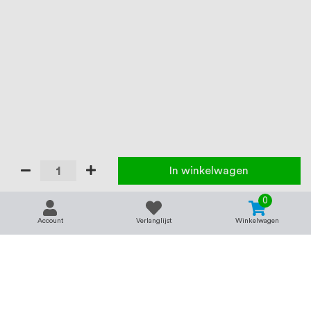
In winkelwagen
0
Account
Verlanglijst
Winkelwagen
Contact
Service & support