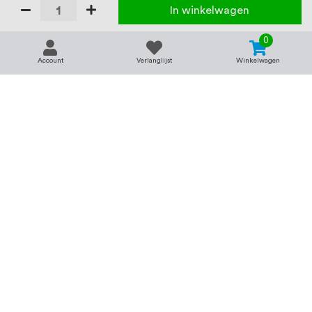
In winkelwagen
0
Account
Verlanglijst
Winkelwagen
Contact
Service & support
support@rvsland.nl
Contact
Over ons
+31 (0)45-7370045
Veelgestelde vragen
Assortiment
Zakelijk bestellen
Betaalmogelijkheden
Alle categorieën
Verzending en bezorging
RVS voor bedrijven
Retourneren
Balustrade op maat
Annuleren
RVS op maat
Vacatures
Merken
Kenniscentrum