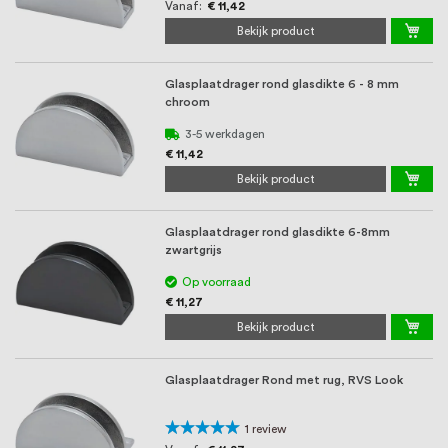
oprichting staat persoonlijke service bij
Vanaf
€ 11,42
Bekijk product
ons voorop, want we geloven dat een
goede relatie met onze klanten het
Glasplaatdrager rond glasdikte 6 - 8 mm
chroom
verschil maakt.
3-5 werkdagen
€ 11,42
Bekijk product
Glasplaatdrager rond glasdikte 6-8mm
zwartgrijs
Op voorraad
€ 11,27
Bekijk product
Glasplaatdrager Rond met rug, RVS Look
Waardering:
1
review
100%