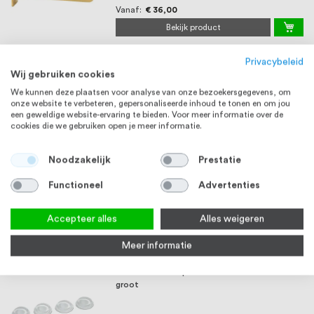
Vanaf
€ 36,00
Bekijk product
Privacybeleid
Glasplankdrager voor buis, Lengte 200 mm,
Wij gebruiken cookies
RVS Look
We kunnen deze plaatsen voor analyse van onze bezoekersgegevens, om
onze website te verbeteren, gepersonaliseerde inhoud te tonen en om jou
Vanaf
€ 36,00
een geweldige website-ervaring te bieden. Voor meer informatie over de
cookies die we gebruiken open je meer informatie.
Bekijk product
Noodzakelijk
Prestatie
Glasbuffer transparant zelfklevend rond klein
Functioneel
Advertenties
Vanaf
€ 35,19
Accepteer alles
Alles weigeren
Bekijk product
Meer informatie
Glasbuffer transparant zelfklevend rond
groot