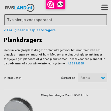
RVS Land is een écht familiebedrijf met
9,5
bijna 20 jaar ervaring in RVS producten
voor binnen- en buitenhuis, waaronder
Search
trapleuningen, deurbeslag,
Terug naar Glasplaatdragers
ventilatieroosters en bouwbeslag. In onze
Plankdragers
webshop vind je het grootste assortiment
Gebruik een glasplaat drager of plankdrager voor het monteren van een
glasplaat tegen een muur of buis. Met een glasplaat- of glasplankdrager
van Nederland en België, met meer dan
stel je je eigen planchet of glazen plank samen. Ideaal voor een planchet in
de badkamer of voor winkelinterieur systemen.
LEES MEER
100.000 hoogwaardige RVS artikelen
direct uit voorraad leverbaar. Wij hebben
14
producten
Sorteer op
tevens een eigen werkplaats waar we
RVS op maat produceren, geheel volgens
Glasplaatdrager Rond, RVS Look
jouw specifieke wensen. Al sinds onze