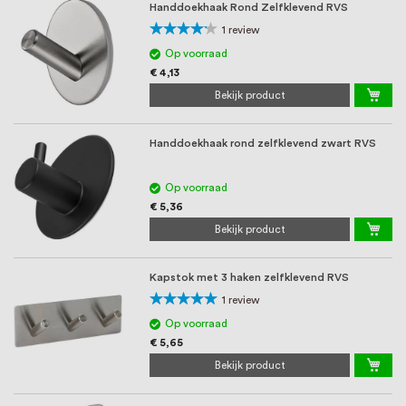
oprichting staat persoonlijke service bij
Handdoekhaak Rond Zelfklevend RVS
Waardering:
ons voorop, want we geloven dat een
1
review
80%
Op voorraad
goede relatie met onze klanten het
€ 4,13
verschil maakt.
Bekijk product
Handdoekhaak rond zelfklevend zwart RVS
Op voorraad
€ 5,36
Bekijk product
Kapstok met 3 haken zelfklevend RVS
Waardering:
1
review
100%
Op voorraad
€ 5,65
Bekijk product