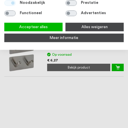
Noodzakelijk
Prestatie
Op voorraad
Functioneel
Advertenties
€ 5,54
Bekijk product
Accepteer alles
Alles weigeren
Meer informatie
Kapstok met 2 haken zelfklevend RVS per 2
stuks
Op voorraad
€ 6,27
Bekijk product