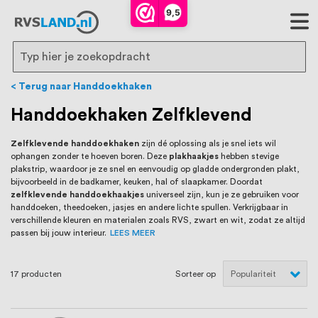
RVS Land is een écht familiebedrijf met
9,5
bijna 20 jaar ervaring in RVS producten
voor binnen- en buitenhuis, waaronder
Search
trapleuningen, deurbeslag,
Terug naar Handdoekhaken
ventilatieroosters en bouwbeslag. In onze
Handdoekhaken Zelfklevend
webshop vind je het grootste assortiment
Zelfklevende handdoekhaken
zijn dé oplossing als je snel iets wil
ophangen zonder te hoeven boren. Deze
plakhaakjes
hebben stevige
van Nederland en België, met meer dan
plakstrip, waardoor je ze snel en eenvoudig op gladde ondergronden plakt,
bijvoorbeeld in de badkamer, keuken, hal of slaapkamer. Doordat
100.000 hoogwaardige RVS artikelen
zelfklevende handdoekhaakjes
universeel zijn, kun je ze gebruiken voor
handdoeken, theedoeken, jasjes en andere lichte spullen. Verkrijgbaar in
direct uit voorraad leverbaar. Wij hebben
verschillende kleuren en materialen zoals RVS, zwart en wit, zodat ze altijd
passen bij jouw interieur.
LEES MEER
tevens een eigen werkplaats waar we
RVS op maat produceren, geheel volgens
17
producten
Sorteer op
jouw specifieke wensen. Al sinds onze