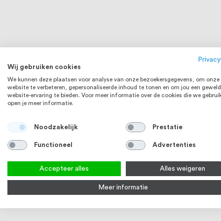
HangOn lijm t.b.v. Haceka badkamer
Haceka Kosm
accessoires
Chroom
Privacy
Wij gebruiken cookies
1
review
We kunnen deze plaatsen voor analyse van onze bezoekersgegevens, om onze
100
100
% of
€ 6,82
Op voorraad
Op voorraa
website te verbeteren, gepersonaliseerde inhoud te tonen en om jou een geweld
website-ervaring te bieden. Voor meer informatie over de cookies die we gebrui
Bekijk product
Bek
open je meer informatie.
Noodzakelijk
Prestatie
Functioneel
Advertenties
Accepteer alles
Alles weigeren
Meer informatie