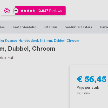
ijna 20 jaar ervaring in RVS producten vo
sters en bouwbeslag. In onze webshop vind
00 hoogwaardige RVS artikelen direct uit
des
Bootonderdelen
Interieur
Ventilatieroosters
Buisv
t produceren, geheel volgens jouw specif
, want we geloven dat een goede relatie m
ka Kosmos Handdoekrek 843 mm, Dubbel, Chroom
m, Dubbel, Chroom
ia e-mail
€ 56,45
Prijs per stuk
incl. btw