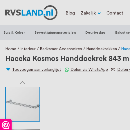
RVS Land is een écht familiebedrijf met b
Blog
Zakelijk
Contact
trapleuningen, deurbeslag, ventilatieroo
Nederland en België, met meer dan 100.0
Buis & Koker
Bevestigingsmaterialen
Deurbeslag
Balustra
een eigen werkplaats waar we RVS op maa
staat persoonlijke service bij ons voorop
Home
Interieur
Badkamer Accessoires
Handdoekrekken
Hace
Haceka Kosmos Handdoekrek 843 m
Toevoegen aan verlanglijst
Delen via WhatsApp
Delen v