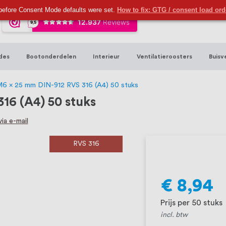
ijna 20 jaar ervaring in RVS producten vo
before Consent Mode defaults were set.
How to fix: GTG / consent load or
sters en bouwbeslag. In onze webshop vind
00 hoogwaardige RVS artikelen direct uit
des
Bootonderdelen
Interieur
Ventilatieroosters
Buisv
t produceren, geheel volgens jouw specif
, want we geloven dat een goede relatie m
M6 x 25 mm DIN-912 RVS 316 (A4) 50 stuks
16 (A4) 50 stuks
ia e-mail
RVS 316
€ 8,94
Prijs per 50 stuks
incl. btw