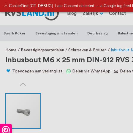
RVS Land is een écht familiebedrijf met b
⚠ CookieFirst [CF_DEBUG]: Late Consent detected — a Google tag fired 
Blog
Zakelijk
Contact
trapleuningen, deurbeslag, ventilatieroo
Nederland en België, met meer dan 100.0
Buis & Koker
Bevestigingsmaterialen
Deurbeslag
Balustra
een eigen werkplaats waar we RVS op maa
staat persoonlijke service bij ons voorop
Home
Bevestigingsmaterialen
Schroeven & Bouten
Inbusbout 
Inbusbout M6 x 25 mm DIN-912 RVS 3
Toevoegen aan verlanglijst
Delen via WhatsApp
Delen v