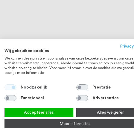
Dopmoer M6 DIN 1587 RVS 316 (A4) 50
Verbindings
stuks
(A4) 10 stuk
Privacy
Wij gebruiken cookies
We kunnen deze plaatsen voor analyse van onze bezoekersgegevens, om onze
€ 5,78
Op voorraad
Op voorraa
website te verbeteren, gepersonaliseerde inhoud te tonen en om jou een geweld
website-ervaring te bieden. Voor meer informatie over de cookies die we gebrui
Bekijk product
Bek
open je meer informatie.
RVS 316
Noodzakelijk
Prestatie
Functioneel
Advertenties
Accepteer alles
Alles weigeren
Meer informatie