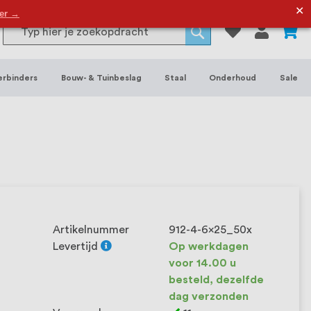
or binnen- en buitenhuis, waaronder
✕
der →
0
Search
 je het grootste assortiment van
Search
 voorraad leverbaar. Wij hebben tevens
erbinders
Bouw- & Tuinbeslag
Staal
Onderhoud
Sale
ieke wensen. Al sinds onze oprichting
et onze klanten het verschil maakt.
Artikelnummer
912-4-6x25_50x
Levertijd
Op werkdagen
voor 14.00 u
besteld, dezelfde
dag verzonden