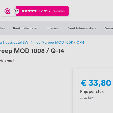
ijna 20 jaar ervaring in RVS producten vo
sters en bouwbeslag. In onze webshop vind
00 hoogwaardige RVS artikelen direct uit
des
Bootonderdelen
Interieur
Ventilatieroosters
Buisv
t produceren, geheel volgens jouw specif
, want we geloven dat een goede relatie m
ing Inbussleutel SW 14 met T-greep MOD 1008 / Q-14
greep MOD 1008 / Q-14
ia e-mail
€ 33,80
Prijs per stuk
incl. btw