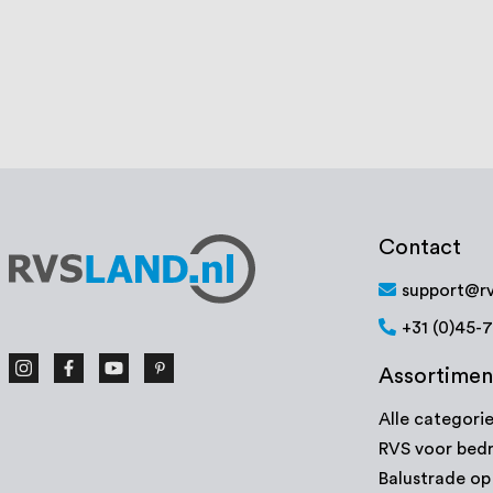
80
100
% of
€ 23,98
Op voorraad
Bekijk product
Contact
support@rv
+31 (0)45-
Assortimen
Alle categori
RVS voor bedr
Balustrade o