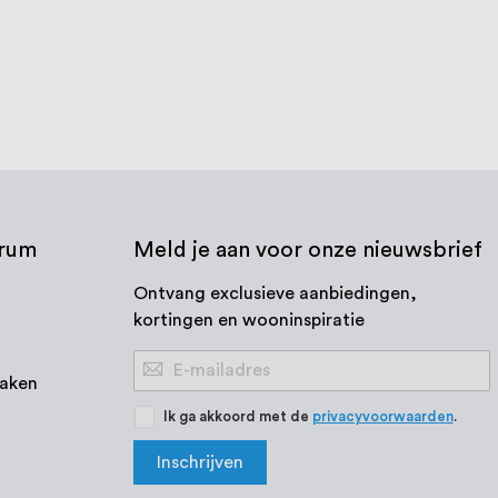
trum
Meld je aan voor onze nieuwsbrief
Ontvang exclusieve aanbiedingen,
kortingen en wooninspiratie
Abonneer
aken
u
op
Ik ga akkoord met de
privacyvoorwaarden
.
onze
Inschrijven
nieuwsbrief