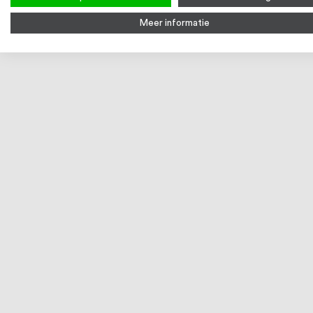
Meer informatie
Waterpas voor buis en kokerprofielen
€ 13,26
Op voorraad
Bekijk product