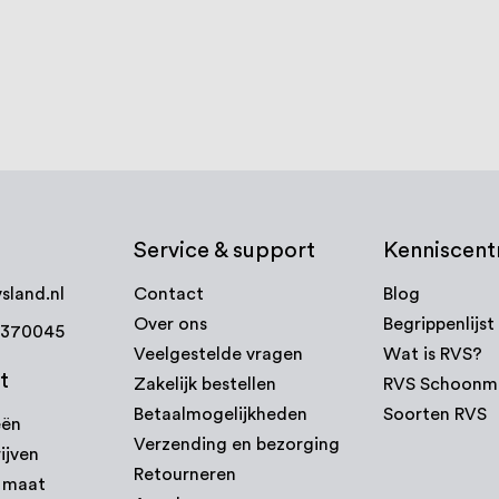
Service & support
Kenniscen
sland.nl
Contact
Blog
Over ons
Begrippenlijst
7370045
Veelgestelde vragen
Wat is RVS?
t
Zakelijk bestellen
RVS Schoonm
Betaalmogelijkheden
Soorten RVS
eën
Verzending en bezorging
ijven
Retourneren
p maat