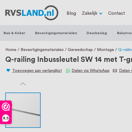
RVS Land is een écht familiebedrijf met b
Blog
Zakelijk
Contact
trapleuningen, deurbeslag, ventilatieroo
Nederland en België, met meer dan 100.0
Buis & Koker
Bevestigingsmaterialen
Deurbeslag
Balustra
een eigen werkplaats waar we RVS op maa
staat persoonlijke service bij ons voorop
Home
Bevestigingsmaterialen
Gereedschap
Montage
Q-rail
Q-railing Inbussleutel SW 14 met T-
Toevoegen aan verlanglijst
Delen via WhatsApp
Delen v
9,5