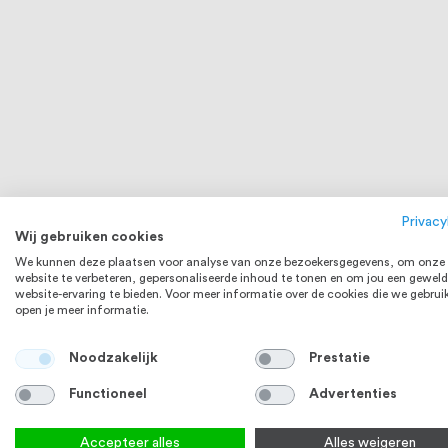
Privacy
Wij gebruiken cookies
We kunnen deze plaatsen voor analyse van onze bezoekersgegevens, om onze
website te verbeteren, gepersonaliseerde inhoud te tonen en om jou een geweld
website-ervaring te bieden. Voor meer informatie over de cookies die we gebrui
Blaaspomp voor boorgaten
Borstel voor
open je meer informatie.
€ 23,24
Op voorraad
Op voorraa
Noodzakelijk
Prestatie
Bekijk product
Bek
Functioneel
Advertenties
Accepteer alles
Alles weigeren