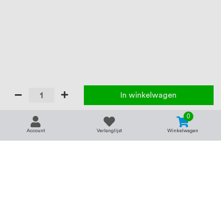
In winkelwagen
0
Account
Verlanglijst
Winkelwagen
Contact
Service & support
support@rvsland.nl
Contact
Over ons
+31 (0)45-7370045