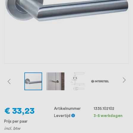
oprichting staat persoonlijke service bij
ons voorop, want we geloven dat een
goede relatie met onze klanten het
verschil maakt.
€ 33,23
Artikelnummer
1335.102102
Levertijd
3-5 werkdagen
Prijs per paar
incl. btw