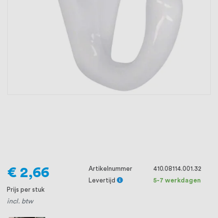
oprichting staat persoonlijke service bij
ons voorop, want we geloven dat een
goede relatie met onze klanten het
verschil maakt.
€ 2,66
Artikelnummer
410.08114.001.32
Levertijd
5-7 werkdagen
Prijs per stuk
incl. btw