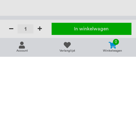
In winkelwagen
0
Account
Verlanglijst
Winkelwagen
Contact
Service & support
support@rvsland.nl
Contact
Over ons
+31 (0)45-7370045
Veelgestelde vragen
Assortiment
Zakelijk bestellen
Betaalmogelijkheden
Alle categorieën
Verzending en bezorging
RVS voor bedrijven
Retourneren
Balustrade op maat