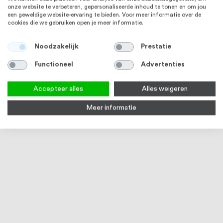
onze website te verbeteren, gepersonaliseerde inhoud te tonen en om jou
een geweldige website-ervaring te bieden. Voor meer informatie over de
cookies die we gebruiken open je meer informatie.
Noodzakelijk
Prestatie
Functioneel
Advertenties
Accepteer alles
Alles weigeren
Meer informatie
Kapstokhaak scheepsmodel wit
Kapstokhaak scheepsmodel
Kaps
smal dubbel wit
dubb
Op voorraad
Op voorraad
5
€ 3,34
€ 3,12
€ 4,1