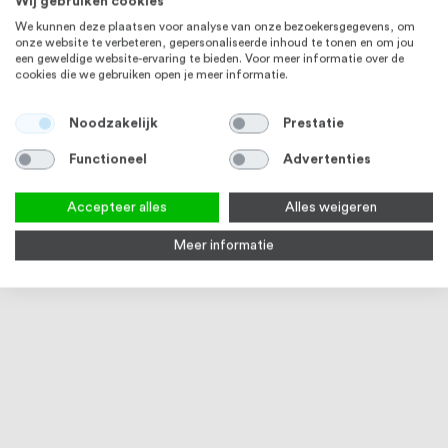
Wij gebruiken cookies
We kunnen deze plaatsen voor analyse van onze bezoekersgegevens, om
onze website te verbeteren, gepersonaliseerde inhoud te tonen en om jou
een geweldige website-ervaring te bieden. Voor meer informatie over de
cookies die we gebruiken open je meer informatie.
RVS 316
RVS 316
Noodzakelijk
Prestatie
Functioneel
Advertenties
Accepteer alles
Alles weigeren
Meer informatie
Oogbout met kraag en
RVS ketting langschalmig DIN
Kara
houtdraad, RVS316
763 RVS316
4
reviews
100
100
97
% of
% of
Vanaf
€ 1,37
Vanaf
€ 4,33
Vana