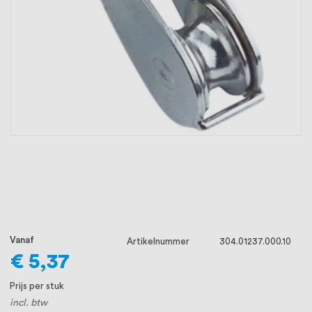
oprichting staat persoonlijke service bij
ons voorop, want we geloven dat een
goede relatie met onze klanten het
verschil maakt.
Vanaf
Artikelnummer
304.01237.000.10
€ 5,37
Prijs per stuk
incl. btw