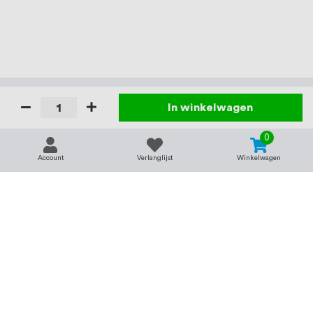
In winkelwagen
0
Account
Verlanglijst
Winkelwagen
Contact
Service & support
support@rvsland.nl
Contact
Over ons
+31 (0)45-7370045
Veelgestelde vragen
Assortiment
Zakelijk bestellen
Betaalmogelijkheden