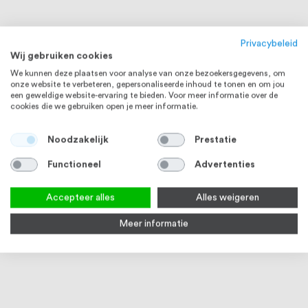
Privacybeleid
Wij gebruiken cookies
We kunnen deze plaatsen voor analyse van onze bezoekersgegevens, om
onze website te verbeteren, gepersonaliseerde inhoud te tonen en om jou
een geweldige website-ervaring te bieden. Voor meer informatie over de
cookies die we gebruiken open je meer informatie.
Noodzakelijk
Prestatie
Functioneel
Advertenties
Accepteer alles
Alles weigeren
Meer informatie
Muurflens voor koker 20 x 20
Glasplaatklem voor koker 20 x
Douc
mm blind mat messing
20 x 1,5 mm gesloten mat
mm m