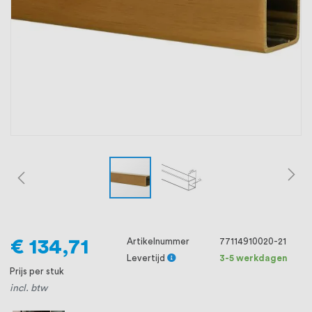
oprichting staat persoonlijke service bij
ons voorop, want we geloven dat een
goede relatie met onze klanten het
verschil maakt.
€ 134,71
Artikelnummer
77114910020-21
Levertijd
3-5 werkdagen
Prijs per stuk
incl. btw