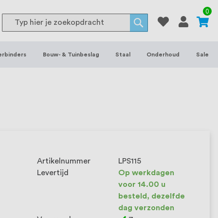
or binnen- en buitenhuis, waaronder
0
Search
 je het grootste assortiment van
Search
 voorraad leverbaar. Wij hebben tevens
erbinders
Bouw- & Tuinbeslag
Staal
Onderhoud
Sale
ieke wensen. Al sinds onze oprichting
et onze klanten het verschil maakt.
Artikelnummer
LPS115
Levertijd
Op werkdagen
voor 14.00 u
besteld, dezelfde
dag verzonden