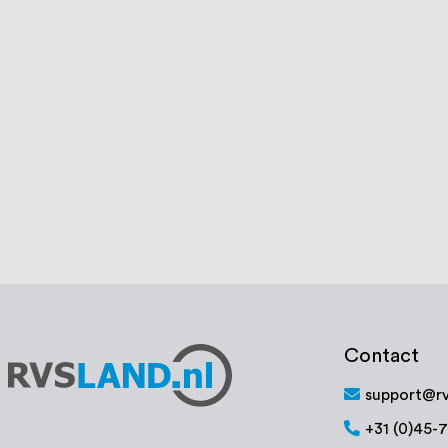
Cibo lamellenschijf fijn 125 mm
Polijstschij
€ 10,95
Op voorraad
Op voorraa
Bekijk product
Bek
Contact
support@rv
+31 (0)45-