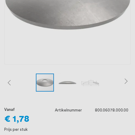
oprichting staat persoonlijke service bij
ons voorop, want we geloven dat een
goede relatie met onze klanten het
verschil maakt.
Vanaf
Artikelnummer
800.06078.000.00
€ 1,78
Prijs per stuk