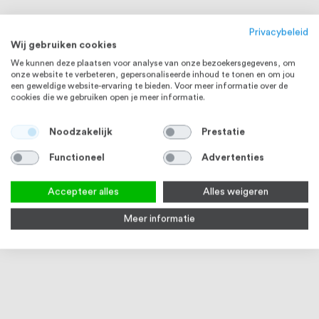
Privacybeleid
Wij gebruiken cookies
We kunnen deze plaatsen voor analyse van onze bezoekersgegevens, om
onze website te verbeteren, gepersonaliseerde inhoud te tonen en om jou
een geweldige website-ervaring te bieden. Voor meer informatie over de
cookies die we gebruiken open je meer informatie.
Noodzakelijk
Prestatie
Functioneel
Advertenties
STAAL
STAAL
Accepteer alles
Alles weigeren
Meer informatie
Kogel hol staal onbehandeld
Kogel met tapgat massief staal
Lask
onbehandeld