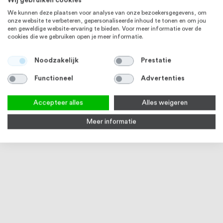
Wij gebruiken cookies
We kunnen deze plaatsen voor analyse van onze bezoekersgegevens, om
onze website te verbeteren, gepersonaliseerde inhoud te tonen en om jou
een geweldige website-ervaring te bieden. Voor meer informatie over de
cookies die we gebruiken open je meer informatie.
Noodzakelijk
Prestatie
Functioneel
Advertenties
Accepteer alles
Alles weigeren
Meer informatie
RVS Reiniger Spray 500 ml
17
reviews
94
100
% of
Op voorraad
€ 15,95