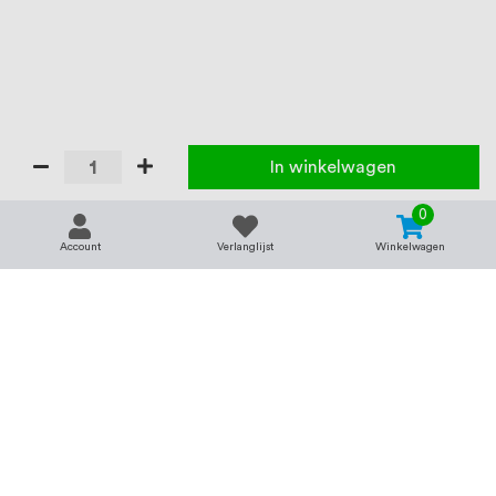
In winkelwagen
0
Account
Verlanglijst
Winkelwagen
Contact
Service & support
support@rvsland.nl
Contact
Over ons
+31 (0)45-7370045
Veelgestelde vragen