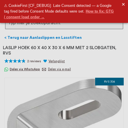
RVS Land is een écht familiebedrijf met
✕
9,5
⚠ CookieFirst [CF_DEBUG]: Late Consent detected — a Google
tag fired before Consent Mode defaults were set.
How to fix: GTG
bijna 20 jaar ervaring in RVS producten
/ consent load order →
voor binnen- en buitenhuis, waaronder
Search
trapleuningen, deurbeslag,
Terug naar Aanlaslippen en Lasstiften
ventilatieroosters en bouwbeslag. In onze
LASLIP HOEK 60 X 40 X 30 X 6 MM MET 2 SLOBGATEN,
RVS
webshop vind je het grootste assortiment
2
reviews
Verlanglijst
van Nederland en België, met meer dan
90
100
% of
Delen via WhatsApp
Delen via e-mail
100.000 hoogwaardige RVS artikelen
RVS 304
direct uit voorraad leverbaar. Wij hebben
tevens een eigen werkplaats waar we
RVS op maat produceren, geheel volgens
jouw specifieke wensen. Al sinds onze