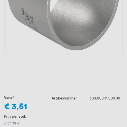
oprichting staat persoonlijke service bij
ons voorop, want we geloven dat een
goede relatie met onze klanten het
verschil maakt.
Vanaf
Artikelnummer
304.06041.000.00
€ 3,51
Prijs per stuk
incl. btw