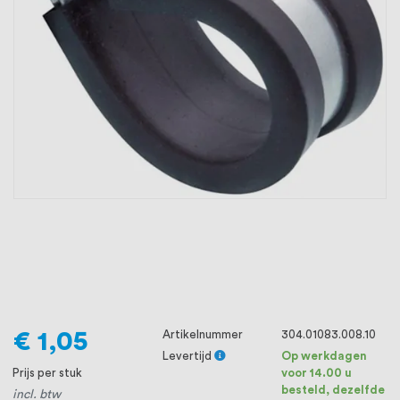
oprichting staat persoonlijke service bij
ons voorop, want we geloven dat een
goede relatie met onze klanten het
verschil maakt.
€ 1,05
Artikelnummer
304.01083.008.10
Levertijd
Op werkdagen
Prijs per stuk
voor 14.00 u
besteld, dezelfde
incl. btw