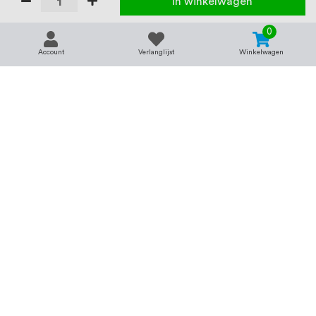
In winkelwagen
0
Account
Verlanglijst
Winkelwagen
Contact
Service & support
support@rvsland.nl
Contact
Over ons
+31 (0)45-7370045
Veelgestelde vragen
Assortiment
Zakelijk bestellen
Betaalmogelijkheden
Alle categorieën
Verzending en bezorging
RVS voor bedrijven
Retourneren
Balustrade op maat
Annuleren
RVS op maat
Vacatures
Merken