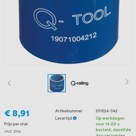
oprichting staat persoonlijke service bij
ons voorop, want we geloven dat een
goede relatie met onze klanten het
verschil maakt.
€ 8,91
Artikelnummer
201024-042
Levertijd
Op werkdagen
Prijs per stuk
voor 14.00 u
besteld, dezelfde
incl. btw
dag verzonden