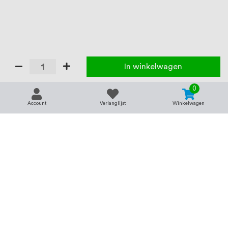
In winkelwagen
0
Account
Verlanglijst
Winkelwagen
Contact
Service & support
support@rvsland.nl
Contact
Over ons
+31 (0)45-7370045
Veelgestelde vragen
Assortiment
Zakelijk bestellen
Betaalmogelijkheden
Alle categorieën