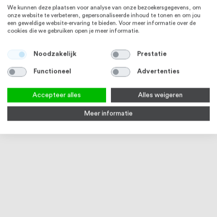
We kunnen deze plaatsen voor analyse van onze bezoekersgegevens, om
onze website te verbeteren, gepersonaliseerde inhoud te tonen en om jou
een geweldige website-ervaring te bieden. Voor meer informatie over de
cookies die we gebruiken open je meer informatie.
RVS 304
RVS 304
Noodzakelijk
Prestatie
Functioneel
Advertenties
Accepteer alles
Alles weigeren
Meer informatie
Q-railing Eindkap voor houten
Q-railing Buisverbinder voor
Q-rai
trapleuning glasframebuis 42
houten trapleuning
glas
mm MOD 6729 RVS
glasframebuis 42 mm MOD
MOD 
Op voorraad
3-5 werkdagen
3
6791 RVS
€ 11,06
€ 13,48
€ 110