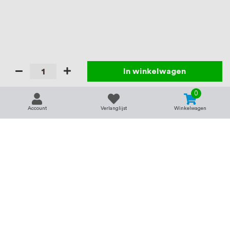
In winkelwagen
0
Account
Verlanglijst
Winkelwagen
Contact
Service & support
support@rvsland.nl
Contact
Over ons
+31 (0)45-7370045
Veelgestelde vragen
Assortiment
Zakelijk bestellen