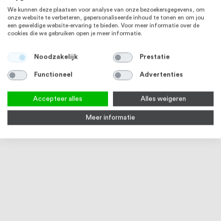
We kunnen deze plaatsen voor analyse van onze bezoekersgegevens, om
onze website te verbeteren, gepersonaliseerde inhoud te tonen en om jou
een geweldige website-ervaring te bieden. Voor meer informatie over de
cookies die we gebruiken open je meer informatie.
RVS 316
RVS 316
Noodzakelijk
Prestatie
Functioneel
Advertenties
Accepteer alles
Alles weigeren
Meer informatie
D sluiting 6 mm RVS316
Houtschroef met ring,
Ring
Binnendiameter 31 mm, RVS316
Op voorraad
4-6 werkdagen
Op
€ 0,86
€ 7,66
€ 1,4
RVS 316
RVS 304