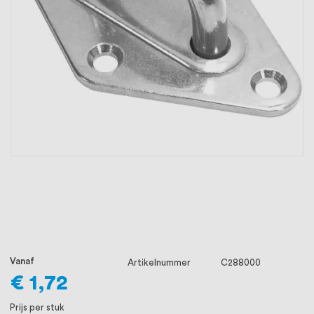
oprichting staat persoonlijke service bij
ons voorop, want we geloven dat een
goede relatie met onze klanten het
verschil maakt.
Vanaf
Artikelnummer
C288000
€ 1,72
Prijs per stuk