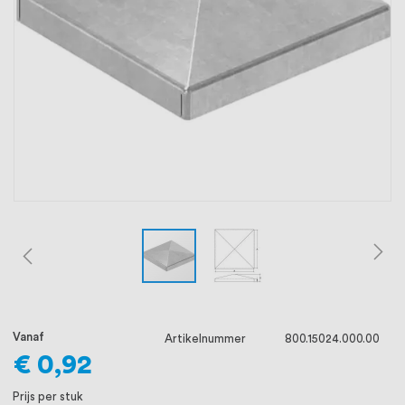
oprichting staat persoonlijke service bij
ons voorop, want we geloven dat een
goede relatie met onze klanten het
verschil maakt.
Vanaf
Artikelnummer
800.15024.000.00
€ 0,92
Prijs per stuk