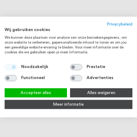
Privacybeleid
Wij gebruiken cookies
We kunnen deze plaatsen voor analyse van onze bezoekersgegevens, om
onze website te verbeteren, gepersonaliseerde inhoud te tonen en om jou
een geweldige website-ervaring te bieden. Voor meer informatie over de
cookies die we gebruiken open je meer informatie.
Noodzakelijk
Prestatie
STAAL
Functioneel
Advertenties
Accepteer alles
Alles weigeren
Meer informatie
Montagekit Zettex MS 60
Kogel hol staal onbehandeld
Lask