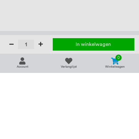
In winkelwagen
0
Account
Verlanglijst
Winkelwagen
Contact
Service & support
support@rvsland.nl
Contact
Over ons
+31 (0)45-7370045
Veelgestelde vragen
Assortiment
Zakelijk bestellen
Betaalmogelijkheden
Alle categorieën