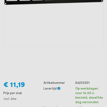
oprichting staat persoonlijke service bij
ons voorop, want we geloven dat een
goede relatie met onze klanten het
verschil maakt.
€ 11,19
Artikelnummer
64203301
Levertijd
Op werkdagen
Prijs per stuk
voor 14.00 u
besteld, dezelfde
incl. btw
dag verzonden