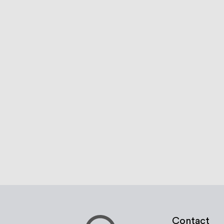
Zadelbeugel, RVS316
€ 0,44
Vanaf
Bekijk product
Contact