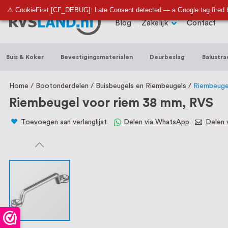
RVS Land is een écht familiebedrijf met b
⚠ CookieFirst [CF_DEBUG]: Late Consent detected — a Google tag fired 
Blog
Zakelijk
Contact
trapleuningen, deurbeslag, ventilatieroo
Nederland en België, met meer dan 100.0
Buis & Koker
Bevestigingsmaterialen
Deurbeslag
Balustra
een eigen werkplaats waar we RVS op maa
staat persoonlijke service bij ons voorop
Home
Bootonderdelen
Buisbeugels en Riembeugels
Riembeuge
Riembeugel voor riem 38 mm, RVS
Toevoegen aan verlanglijst
Delen via WhatsApp
Delen v