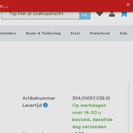
or binnen- en buitenhuis, waaronder
✕
der →
0
Search
 je het grootste assortiment van
Search
 voorraad leverbaar. Wij hebben tevens
erbinders
Bouw- & Tuinbeslag
Staal
Onderhoud
Sale
ieke wensen. Al sinds onze oprichting
et onze klanten het verschil maakt.
Artikelnummer
304.01097.038.10
Levertijd
Op werkdagen
voor 14.00 u
besteld, dezelfde
dag verzonden