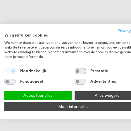
Handgreep met binnendraad M6, Lengte
Vlaggenmast
450 mm, RVS316
€ 56,59
5-7 werkdagen
Op voorraa
Privacy
Wij gebruiken cookies
Bekijk product
Bek
We kunnen deze plaatsen voor analyse van onze bezoekersgegevens, om onze
website te verbeteren, gepersonaliseerde inhoud te tonen en om jou een geweld
website-ervaring te bieden. Voor meer informatie over de cookies die we gebrui
RVS 316
open je meer informatie.
Noodzakelijk
Prestatie
Functioneel
Advertenties
Accepteer alles
Alles weigeren
Meer informatie